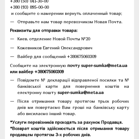
+380 (50) 041-30-00
+380 (93) 895-00-00
и сообщите о намерении вернуть оплаченный товар;
Отправьте нам товар перевозчиком Новая Почта.
Реквизиты для отправки товара:
Киев, отделение Новой Почты №20
Кожевников Евгений Олександрович
Вайбер для сообщений +380675060309
Сообщите на электронную
почту super-sumka@meta.ua
или вайбер +380675060309
Повідомте № декларації відправленої посилки та №
банківської карти для повернення коштів на
електронну пошту
super-sumka@meta.ua
Після отримання товару протягом трьох робочих
днів ми повертаємо Вам гроші на банківську карту
або висилаємо інший товар.
*Услуги перевізників проходять за рахунок Продавця.
*Возврат коштів здійснюється після отримання товару
продавцем протягом 3-х робочих днів.