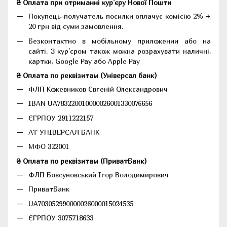
₴ Оплата при отриманні кур'єру Нової Пошти
Покупець-получатель посилки оплачує комісію 2% +
20 грн від суми замовлення.
Безконтактно в мобільному приложении або на
сайті. З кур'єром також можна розрахувати наличні,
картки, Google Pay або Apple Pay
₴ Оплата по реквізитам (Універсал банк)
ФЛП Кожевников Євгеній Олександрович
IBAN UA783220010000026001330076656
ЄГРПОУ 2911222157
АТ УНІВЕРСАЛ БАНК
МФО 322001
₴ Оплата по реквізитам (ПриватБанк)
ФЛП Бовсуновський Ігор Володимирович
ПриватБанк
UA703052990000026000015024535
ЄГРПОУ 3075718633