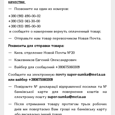
качества:
Позвоните на один из номеров:
+380 (98) 490-00-02
+380 (50) 041-30-00
+380 (93) 895-00-00
и сообщите о намерении вернуть оплаченный товар;
Отправьте нам товар перевозчиком Новая Почта.
Реквизиты для отправки товара:
Киев, отделение Новой Почты №20
Кожевников Евгений Олександрович
Вайбер для сообщений +380675060309
Сообщите на электронную
почту super-sumka@meta.ua
или вайбер +380675060309
Повідомте № декларації відправленої посилки та №
банківської карти для повернення коштів на
електронну пошту
super-sumka@meta.ua
Після отримання товару протягом трьох робочих
днів ми повертаємо Вам гроші на банківську карту
або висилаємо інший товар.