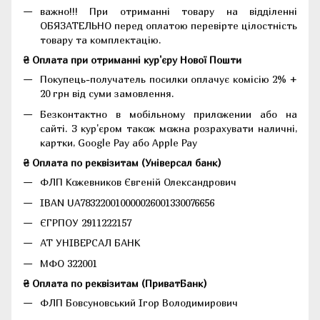
важно!!! При отриманні товару на відділенні
ОБЯЗАТЕЛЬНО перед оплатою перевірте цілостність
товару та комплектацію.
₴ Оплата при отриманні кур'єру Нової Пошти
Покупець-получатель посилки оплачує комісію 2% +
20 грн від суми замовлення.
Безконтактно в мобільному приложении або на
сайті. З кур'єром також можна розрахувати наличні,
картки, Google Pay або Apple Pay
₴ Оплата по реквізитам (Універсал банк)
ФЛП Кожевников Євгеній Олександрович
IBAN UA783220010000026001330076656
ЄГРПОУ 2911222157
АТ УНІВЕРСАЛ БАНК
МФО 322001
₴ Оплата по реквізитам (ПриватБанк)
ФЛП Бовсуновський Ігор Володимирович