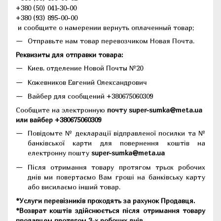
+380 (50) 041-30-00
+380 (93) 895-00-00
и сообщите о намерении вернуть оплаченный товар;
Отправьте нам товар перевозчиком Новая Почта.
Реквизиты для отправки товара:
Киев, отделение Новой Почты №20
Кожевников Евгений Олександрович
Вайбер для сообщений +380675060309
Сообщите на электронную
почту super-sumka@meta.ua
или вайбер +380675060309
Повідомте № декларації відправленої посилки та №
банківської карти для повернення коштів на
електронну пошту
super-sumka@meta.ua
Після отримання товару протягом трьох робочих
днів ми повертаємо Вам гроші на банківську карту
або висилаємо інший товар.
*Услуги перевізників проходять за рахунок Продавця.
*Возврат коштів здійснюється після отримання товару
продавцем протягом 3-х робочих днів.