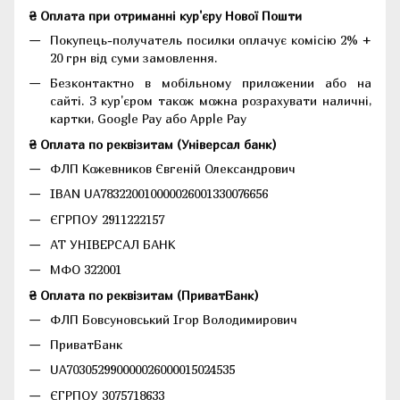
₴ Оплата при отриманні кур'єру Нової Пошти
Покупець-получатель посилки оплачує комісію 2% +
20 грн від суми замовлення.
Безконтактно в мобільному приложении або на
сайті. З кур'єром також можна розрахувати наличні,
картки, Google Pay або Apple Pay
₴ Оплата по реквізитам (Універсал банк)
ФЛП Кожевников Євгеній Олександрович
IBAN UA783220010000026001330076656
ЄГРПОУ 2911222157
АТ УНІВЕРСАЛ БАНК
МФО 322001
₴ Оплата по реквізитам (ПриватБанк)
ФЛП Бовсуновський Ігор Володимирович
ПриватБанк
UA703052990000026000015024535
ЄГРПОУ 3075718633