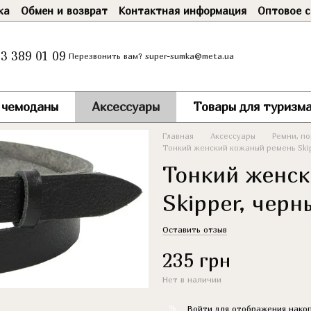
ка
Обмен и возврат
Контактная информация
Оптовое с
3 389 01 09
super-sumka@meta.ua
Перезвонить вам?
и чемоданы
Аксессуары
Товары для туризма
Главная
Аксессуары
Ремни, по
Тонкий женский кожаный ремень Skip
Тонкий женск
Skipper, черн
Оставить отзыв
235 грн
Нет в наличии
%
Войти
для отображения накоп