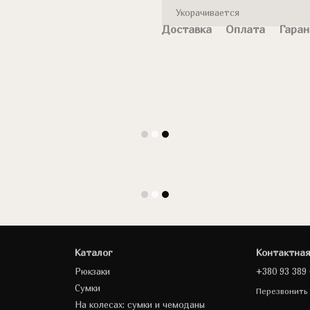
Укорачивается
Доставка
Оплата
Гаран
Каталог
Контактна
Рюкзаки
+380 93 389 
Сумки
Перезвонить
На колесах: сумки и чемоданы