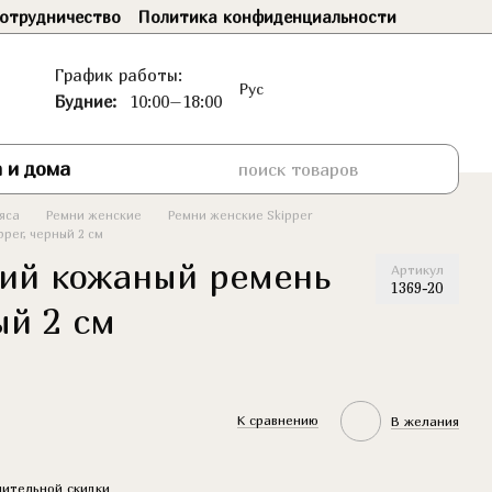
отрудничество
Политика конфиденциальности
График работы:
Рус
Будние:
10:00–18:00
 и дома
яса
Ремни женские
Ремни женские Skipper
per, черный 2 см
ий кожаный ремень
Артикул
1369-20
ый 2 см
К сравнению
В желания
ительной скидки