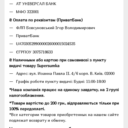
АТ УНІВЕРСАЛ БАНК
МФО 322001
₴ Оплата по реквізитам (ПриватБанк)
ФЛП Бовсуновський Ігор Володимирович
ПриватБанк
UA703052990000026000015024535
ЄГРПОУ 3075718633
₴ Наличными або картою при самовивозі з пункту
видачі товару Supersumka
Адрес: вул. Иоанна Павла II, 4/6 корп. В, Київ, 02000
Графік роботи пункту видачі: Будні: 11:00-18:00
*Наша компанія працює на єдиному завдатку, на 2 групі
налогообложения.
*Товари вартістю до 200 грн., відправляються тільки при
100% передоплаті.
*Все категории товаров приобретенных на нашем сайте
подлежат возврату и обмену.