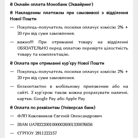
₴ Онлайн оплата Монобанк (Эквайринг)
₴ Накладеним платежом при самовивозі з відділення
Нової Пошти
Покупець-получатель посилки оплачує комісію 2% +
20 грн від суми замовлення.
важно!!! При отриманні товару на відділенні
ОБЯЗАТЕЛЬНО перед оплатою перевірте цілостність
товару та комплектацію.
₴ Оплата при отриманні кур'єру Нової Пошти
Покупець-получатель посилки оплачує комісію 2% +
20 грн від суми замовлення.
Безконтактно в мобільному приложении або на
сайті. З кур'єром також можна розрахувати наличні,
картки, Google Pay або Apple Pay
₴ Оплата по реквізитам (Універсал банк)
ФЛП Кожевников Євгеній Олександрович
IBAN UA783220010000026001330076656
ЄГРПОУ 2911222157