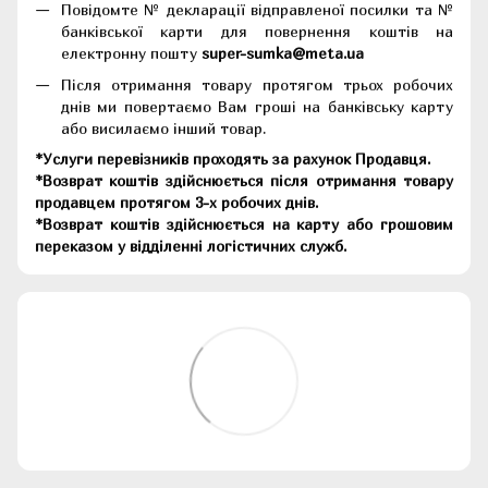
Повідомте № декларації відправленої посилки та №
банківської карти для повернення коштів на
електронну пошту
super-sumka@meta.ua
Після отримання товару протягом трьох робочих
днів ми повертаємо Вам гроші на банківську карту
або висилаємо інший товар.
*Услуги перевізників проходять за рахунок Продавця.
*Возврат коштів здійснюється після отримання товару
продавцем протягом 3-х робочих днів.
*Возврат коштів здійснюється на карту або грошовим
переказом у відділенні логістичних служб.