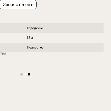
Запрос на опт
Городские
15 л
Полиэстер
тия