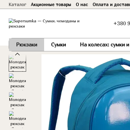
Каталог
Акционные товары
О нас
Оплата и достав
Перейти к основному контенту
Договор оферты
+380 9
Рюкзаки
Сумки
На колесах: сумки 