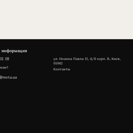
я информация
01 09
ул. Иоанна Павла II, 4/6 корп. В, Киев,
01042
 вам?
Контакты
a@meta.ua