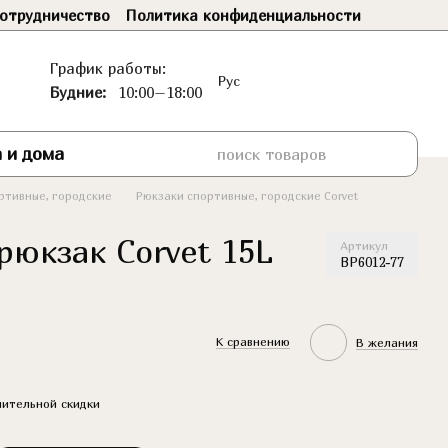
отрудничество
Политика конфиденциальности
График работы:
Рус
Будние:
10:00–18:00
 и дома
ртивные, городские
Рюкзаки спортивные, городские Corvet
юкзак Corvet 15L
Артикул
BP6012-77
К сравнению
В желания
ительной скидки