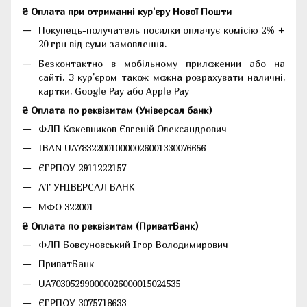
₴ Оплата при отриманні кур'єру Нової Пошти
Покупець-получатель посилки оплачує комісію 2% +
20 грн від суми замовлення.
Безконтактно в мобільному приложении або на
сайті. З кур'єром також можна розрахувати наличні,
картки, Google Pay або Apple Pay
₴ Оплата по реквізитам (Універсал банк)
ФЛП Кожевников Євгеній Олександрович
IBAN UA783220010000026001330076656
ЄГРПОУ 2911222157
АТ УНІВЕРСАЛ БАНК
МФО 322001
₴ Оплата по реквізитам (ПриватБанк)
ФЛП Бовсуновський Ігор Володимирович
ПриватБанк
UA703052990000026000015024535
ЄГРПОУ 3075718633