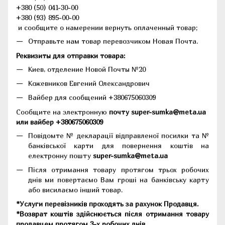
+380 (50) 041-30-00
+380 (93) 895-00-00
и сообщите о намерении вернуть оплаченный товар;
Отправьте нам товар перевозчиком Новая Почта.
Реквизиты для отправки товара:
Киев, отделение Новой Почты №20
Кожевников Евгений Олександрович
Вайбер для сообщений +380675060309
Сообщите на электронную
почту super-sumka@meta.ua
или вайбер +380675060309
Повідомте № декларації відправленої посилки та №
банківської карти для повернення коштів на
електронну пошту
super-sumka@meta.ua
Після отримання товару протягом трьох робочих
днів ми повертаємо Вам гроші на банківську карту
або висилаємо інший товар.
*Услуги перевізників проходять за рахунок Продавця.
*Возврат коштів здійснюється після отримання товару
продавцем протягом 3-х робочих днів.