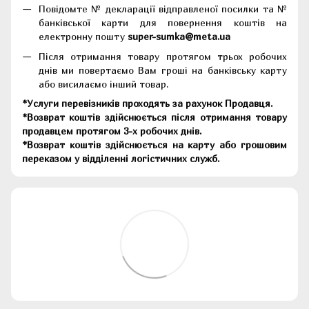
Повідомте № декларації відправленої посилки та №
банківської карти для повернення коштів на
електронну пошту
super-sumka@meta.ua
Після отримання товару протягом трьох робочих
днів ми повертаємо Вам гроші на банківську карту
або висилаємо інший товар.
*Услуги перевізників проходять за рахунок Продавця.
*Возврат коштів здійснюється після отримання товару
продавцем протягом 3-х робочих днів.
*Возврат коштів здійснюється на карту або грошовим
переказом у відділенні логістичних служб.