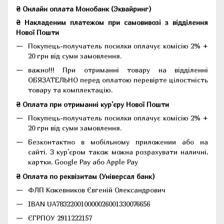
₴ Онлайн оплата Монобанк (Эквайринг)
₴ Накладеним платежом при самовивозі з відділення
Нової Пошти
Покупець-получатель посилки оплачує комісію 2% +
20 грн від суми замовлення.
важно!!! При отриманні товару на відділенні
ОБЯЗАТЕЛЬНО перед оплатою перевірте цілостність
товару та комплектацію.
₴ Оплата при отриманні кур'єру Нової Пошти
Покупець-получатель посилки оплачує комісію 2% +
20 грн від суми замовлення.
Безконтактно в мобільному приложении або на
сайті. З кур'єром також можна розрахувати наличні,
картки, Google Pay або Apple Pay
₴ Оплата по реквізитам (Універсал банк)
ФЛП Кожевников Євгеній Олександрович
IBAN UA783220010000026001330076656
ЄГРПОУ 2911222157