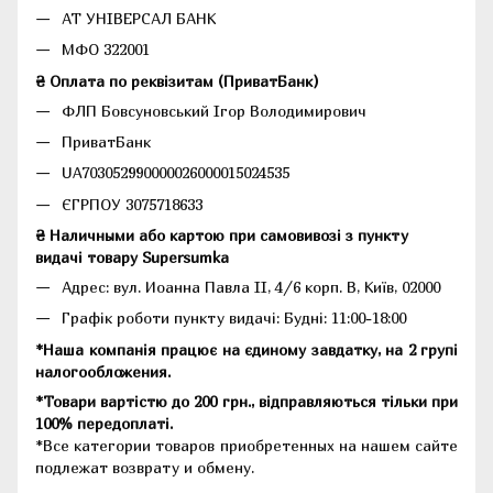
АТ УНІВЕРСАЛ БАНК
МФО 322001
₴ Оплата по реквізитам (ПриватБанк)
ФЛП Бовсуновський Ігор Володимирович
ПриватБанк
UA703052990000026000015024535
ЄГРПОУ 3075718633
₴ Наличными або картою при самовивозі з пункту
видачі товару Supersumka
Адрес: вул. Иоанна Павла II, 4/6 корп. В, Київ, 02000
Графік роботи пункту видачі: Будні: 11:00-18:00
*Наша компанія працює на єдиному завдатку, на 2 групі
налогообложения.
*Товари вартістю до 200 грн., відправляються тільки при
100% передоплаті.
*Все категории товаров приобретенных на нашем сайте
подлежат возврату и обмену.