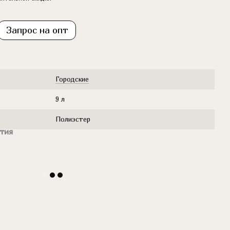
Запрос на опт
Городские
9 л
Полиэстер
тия