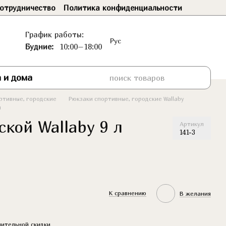
отрудничество
Политика конфиденциальности
График работы:
Рус
Будние:
10:00–18:00
 и дома
ртивные, городские
Рюкзаки спортивные, городские Wallaby
й
кой Wallaby 9 л
Артикул
141-3
К сравнению
В желания
ительной скидки