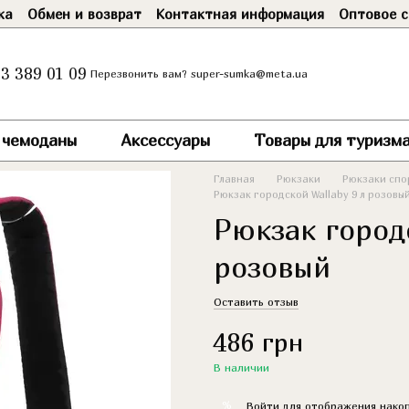
ка
Обмен и возврат
Контактная информация
Оптовое с
3 389 01 09
super-sumka@meta.ua
Перезвонить вам?
и чемоданы
Аксессуары
Товары для туризма
Главная
Рюкзаки
Рюкзаки спо
Рюкзак городской Wallaby 9 л розовы
Рюкзак городс
розовый
Оставить отзыв
486 грн
В наличии
%
Войти
для отображения накоп