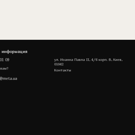
я информация
01 09
ул. Иоанна Павла II, 4/6 корп. В, Киев,
01042
 вам?
Контакты
a@meta.ua