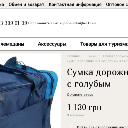
ка
Обмен и возврат
Контактная информация
Оптовое с
3 389 01 09
super-sumka@meta.ua
Перезвонить вам?
и чемоданы
Аксессуары
Товары для туризма
Главная
Сумки
Сумки дорожны
Сумка дорожная 60 л Wallaby синяя с
Сумка дорожн
с голубым
Оставить отзыв
1 130 грн
В наличии
%
Войти
для отображения накоп