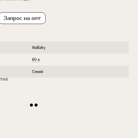
Запрос на опт
Wallaby
60 л
Синий
тия