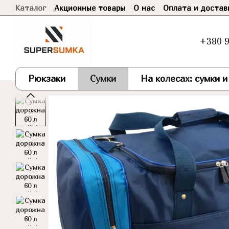
Каталог
Акционные товары
О нас
Оплата и достав
Перейти к основному контенту
Договор оферты
+380 9
Рюкзаки
Сумки
На колесах: сумки 