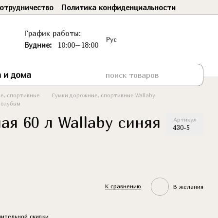
отрудничество
Политика конфиденциальности
График работы:
Рус
Будние:
10:00–18:00
 и дома
е, спортивные
Сумки дорожные, спортивные Wallaby
 голубым
ая 60 л Wallaby синяя
Артикул
430-5
К сравнению
В желания
ительной скидки