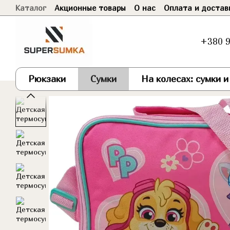
Каталог
Акционные товары
О нас
Оплата и достав
Перейти к основному контенту
Договор оферты
+380 9
Рюкзаки
Сумки
На колесах: сумки 