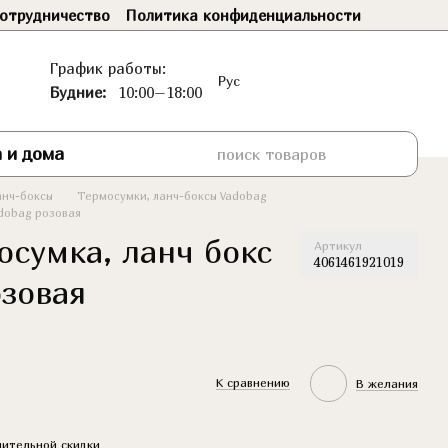
отрудничество
Политика конфиденциальности
График работы:
Рус
Будние:
10:00–18:00
 и дома
анч-боксы
Термосумки, ланч-боксы Vadobag
adobag розовая
осумка, ланч бокс
Артикул
4061461921019
озовая
К сравнению
В желания
ительной скидки