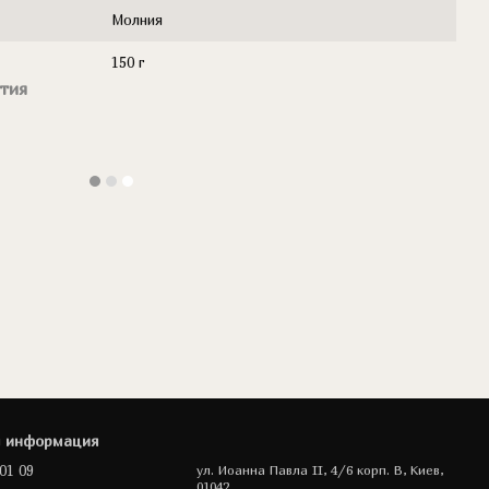
Молния
150 г
тия
я информация
01 09
ул. Иоанна Павла II, 4/6 корп. В, Киев,
01042