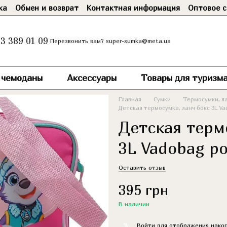
ка
Обмен и возврат
Контактная информация
Оптовое с
3 389 01 09
super-sumka@meta.ua
Перезвонить вам?
и чемоданы
Аксессуары
Товары для туризма
Главная
Сумки
Термосумки, л
Детская термосумка, ланч бокс 3L V
Детская терм
3L Vadobag р
Оставить отзыв
395 грн
В наличии
%
Войти
для отображения накоп