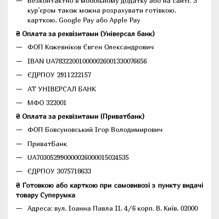
Безконтактно в мобільному додатку або на сайті.
З
кур'єром також можна розрахувати готівкою,
карткою, Google Pay або Apple Pay
₴ Оплата за реквізитами (Універсал банк)
ФОП Кожевніков Євген Олександрович
IBAN UA783220010000026001330076656
ЄДРПОУ 2911222157
АТ УНІВЕРСАЛ БАНК
МФО 322001
₴ Оплата за реквізитами (Приватбанк)
ФОП Бовсуновський Ігор Володимирович
ПриватБанк
UA703052990000026000015024535
ЄДРПОУ 3075718633
₴ Готовкою або карткою при самовивозі з пункту видачі
товару Суперумка
Адреса:
вул. Іоанна Павла II, 4/6 корп. В, Київ, 02000