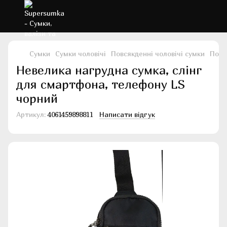
Сумки
Сумки чоловічі
Повсякденні чоловічі сумки
Повс
Невелика нагрудна сумка, слінг
для смартфона, телефону LS
чорний
Артикул:
4061459898811
Написати відгук