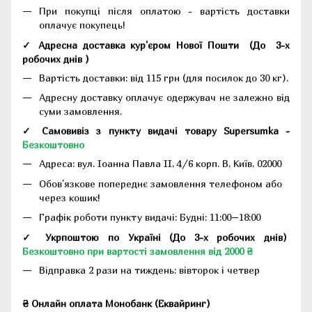
При покупці після оплатою - вартість доставки
оплачує покупець!
✓ Адресна доставка кур'єром Нової Пошти
(До
3-х
робочих днів
)
Вартість доставки: від 115 грн (для посилок до 30 кг).
Адресну доставку оплачує одержувач не залежно від
суми замовлення.
✓ Самовивіз з пункту видачі товару Supersumka -
Безкоштовно
Адреса:
вул. Іоанна Павла II, 4/6 корп. В, Київ, 02000
Обов'язкове попереднє замовлення телефоном або
через кошик!
Графік роботи пункту видачі: Будні: 11:00–18:00
✓ Укрпоштою по Україні (До 3-х робочих днів)
Безкоштовно при вартості замовлення від 2000 ₴
Відправка 2 рази на тиждень: вівторок і четвер
₴ Онлайн оплата Монобанк (Еквайринг)