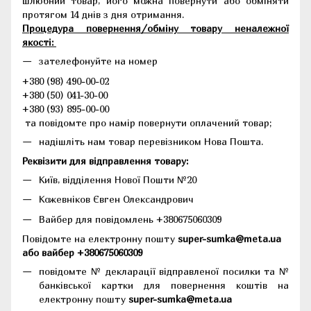
шлюбний товар, його можна повернути або обміняти
протягом 14 днів з дня отримання.
Процедура повернення/обміну товару неналежної
якості:
зателефонуйте на номер
+380 (98) 490-00-02
+380 (50) 041-30-00
+380 (93) 895-00-00
та повідомте про намір повернути оплачений товар;
надішліть нам товар перевізником Нова Пошта.
Реквізити для відправлення товару:
Київ, відділення Нової Пошти №20
Кожевніков Євген Олександрович
Вайбер для повідомлень +380675060309
Повідомте на електронну пошту
super-sumka@meta.ua
або вайбер +380675060309
повідомте № декларації відправленої посилки та №
банківської картки для повернення коштів на
електронну пошту
super-sumka@meta.ua