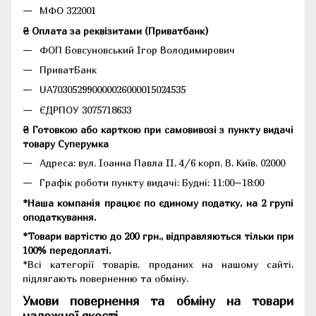
МФО 322001
₴ Оплата за реквізитами (Приватбанк)
ФОП Бовсуновський Ігор Володимирович
ПриватБанк
UA703052990000026000015024535
ЄДРПОУ 3075718633
₴ Готовкою або карткою при самовивозі з пункту видачі
товару Суперумка
Адреса:
вул. Іоанна Павла II, 4/6 корп. В, Київ, 02000
Графік роботи пункту видачі: Будні: 11:00–18:00
*Наша компанія працює по єдиному податку, на 2 групі
оподаткування.
*Товари вартістю до 200 грн., відправляються тільки при
100% передоплаті.
*Всі категорії товарів, проданих на нашому сайті,
підлягають поверненню та обміну.
Умови повернення та обміну на товари
належної якості