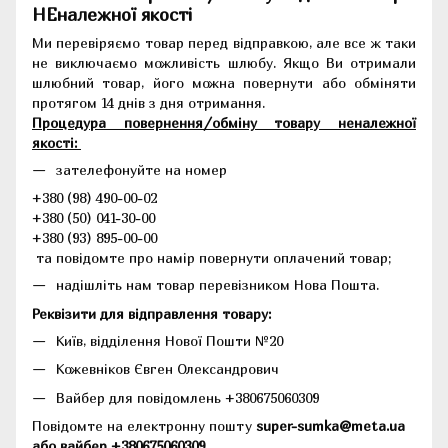
НЕналежної якості
Ми перевіряємо товар перед відправкою, але все ж таки
не виключаємо можливість шлюбу. Якщо Ви отримали
шлюбний товар, його можна повернути або обміняти
протягом 14 днів з дня отримання.
Процедура повернення/обміну товару неналежної
якості:
зателефонуйте на номер
+380 (98) 490-00-02
+380 (50) 041-30-00
+380 (93) 895-00-00
та повідомте про намір повернути оплачений товар;
надішліть нам товар перевізником Нова Пошта.
Реквізити для відправлення товару:
Київ, відділення Нової Пошти №20
Кожевніков Євген Олександрович
Вайбер для повідомлень +380675060309
Повідомте на електронну пошту
super-sumka@meta.ua
або вайбер +380675060309