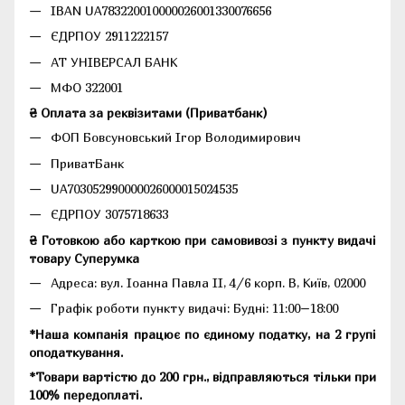
IBAN UA783220010000026001330076656
ЄДРПОУ 2911222157
АТ УНІВЕРСАЛ БАНК
МФО 322001
₴ Оплата за реквізитами (Приватбанк)
ФОП Бовсуновський Ігор Володимирович
ПриватБанк
UA703052990000026000015024535
ЄДРПОУ 3075718633
₴ Готовкою або карткою при самовивозі з пункту видачі
товару Суперумка
Адреса:
вул. Іоанна Павла II, 4/6 корп. В, Київ, 02000
Графік роботи пункту видачі: Будні: 11:00–18:00
*Наша компанія працює по єдиному податку, на 2 групі
оподаткування.
*Товари вартістю до 200 грн., відправляються тільки при
100% передоплаті.