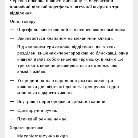
Чергова новинка нашого магазину — елегантний
чоловічий діловий портфель зі штучної шкіри на три
відділення.
Опис товару:
Портфель
виготовлений із якісного шкірозамінника.
Закривається клапаном на механічній клямці.
Під клапаном три основні відділення, дві з яких
розділені кишенею-перегородкою на блискавці, одна
кишеня являє собою кишеню гармошку, в якій є ще
три секції, кишеня розширюється за допомогою
замків змійок.
Усередині одного відділення розташовані три
кишеньки для візиток і дві петлі для ручок і одна
маленька відкрита кишеня.
Внутрішні перегородки зі щільної тканини.
Одна зручна ручка.
Плечовий ремінь немає.
Характеристики:
Матеріал: штучна шкіра.