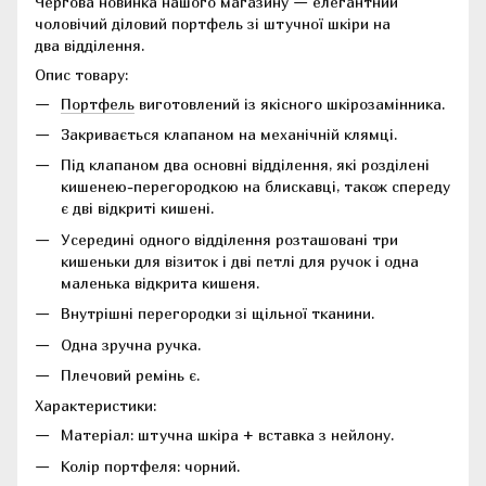
Чергова новинка нашого магазину — елегантний
чоловічий діловий портфель зі штучної шкіри на
два відділення.
Опис товару:
Портфель
виготовлений із якісного шкірозамінника.
Закривається клапаном на механічній клямці.
Під клапаном два основні відділення, які розділені
кишенею-перегородкою на блискавці, також спереду
є дві відкриті кишені.
Усередині одного відділення розташовані три
кишеньки для візиток і дві петлі для ручок і одна
маленька відкрита кишеня.
Внутрішні перегородки зі щільної тканини.
Одна зручна ручка.
Плечовий ремінь є.
Характеристики:
Матеріал: штучна шкіра + вставка з нейлону.
Колір портфеля: чорний.