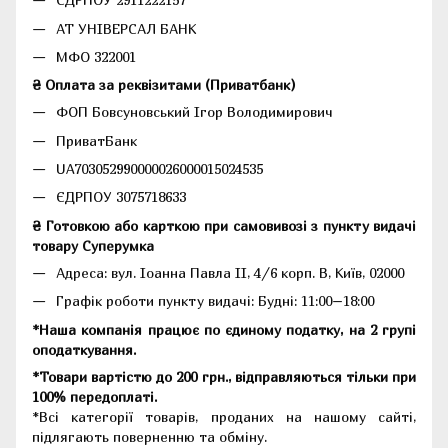
АТ УНІВЕРСАЛ БАНК
МФО 322001
₴ Оплата за реквізитами (Приватбанк)
ФОП Бовсуновський Ігор Володимирович
ПриватБанк
UA703052990000026000015024535
ЄДРПОУ 3075718633
₴ Готовкою або карткою при самовивозі з пункту видачі
товару Суперумка
Адреса:
вул. Іоанна Павла II, 4/6 корп. В, Київ, 02000
Графік роботи пункту видачі: Будні: 11:00–18:00
*Наша компанія працює по єдиному податку, на 2 групі
оподаткування.
*Товари вартістю до 200 грн., відправляються тільки при
100% передоплаті.
*Всі категорії товарів, проданих на нашому сайті,
підлягають поверненню та обміну.