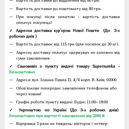
Вартість доставки до відділення від 80 грн.
Вартість доставки до поштомату від 80 грн.
При покупці після оплатою - вартість доставки
оплачує покупець!
✓ Адресна доставка кур'єром Нової Пошти
(До
3-х
робочих днів
)
Вартість доставки: від 115 грн (для посилок до 30 кг).
Адресну доставку оплачує одержувач не залежно від
суми замовлення.
✓ Самовивіз з пункту видачі товару Supersumka -
Безкоштовно
Адреса:
вул. Іоанна Павла II, 4/6 корп. В, Київ, 02000
Обов'язкове попереднє замовлення телефоном або
через кошик!
Графік роботи пункту видачі: Будні: 11:00–18:00
✓ Укрпоштою по Україні (До 3-х робочих днів)
Безкоштовно при вартості замовлення від 2000 ₴
Відправка 2 рази на тиждень: вівторок і четвер