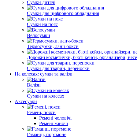
Сумки дитячі
Сумки для цифрового обладнання
Сумки на пояс
Велосумки
Термосумки, ланч-бокси
Дорожні косметички, б'юті кейси, органайзери, нес
Сумки для тварин, переноски
На колесах: сумки та валізи
Валізи
Сумки на колесах
Аксесуари
Ремені, пояси
Ремені чоловічі
Ремені жіночі
Гаманці, портмоне