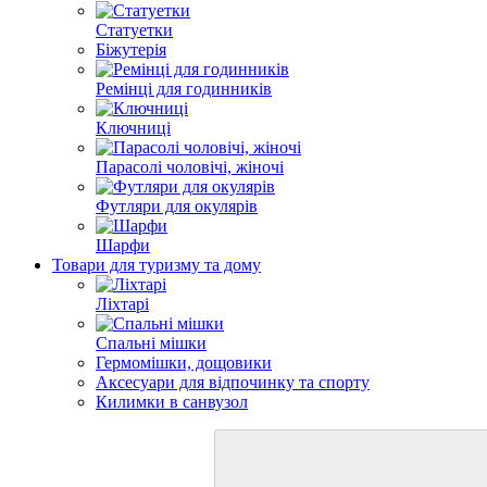
Статуетки
Біжутерія
Ремінці для годинників
Ключниці
Парасолі чоловічі, жіночі
Футляри для окулярів
Шарфи
Товари для туризму та дому
Ліхтарі
Спальні мішки
Гермомішки, дощовики
Аксесуари для відпочинку та спорту
Килимки в санвузол