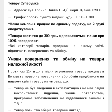
товару Суперумка
Адреса:
вул. Іоанна Павла II, 4/6 корп. В, Київ, 02000
Графік роботи пункту видачі: Будні: 11:00–18:00
*Наша компанія працює по єдиному податку, на 2 групі
оподаткування.
*Товари вартістю до 200 грн., відправляються тільки при
100% передоплаті.
*Всі категорії товарів, проданих на нашому сайті,
підлягають поверненню та обміну.
Умови повернення та обміну на товари
належної якості
Протягом 14-ти днів після отримання товару покупцем
Ви маєте право на повернення або обмін придбаного на
нашому сайті товару на умовах, що:
товар не був введений в експлуатацію і не має слідів
використання: підряпін, сколів, потертостей,
програмне забезпечення не піддавалося змінам і
т.д. п.
товар повністю зберіг товарний вигляд;