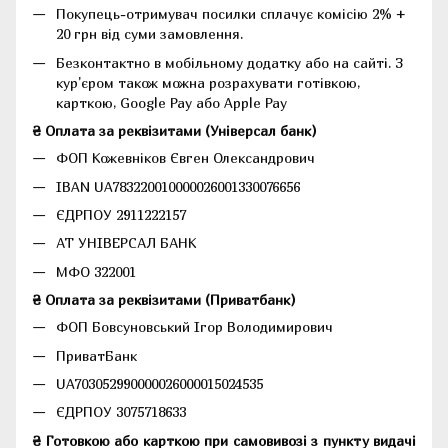
Покупець-отримувач посилки сплачує комісію 2% +
20 грн від суми замовлення.
Безконтактно в мобільному додатку або на сайті.
З
кур'єром також можна розрахувати готівкою,
карткою, Google Pay або Apple Pay
₴ Оплата за реквізитами (Універсал банк)
ФОП Кожевніков Євген Олександрович
IBAN UA783220010000026001330076656
ЄДРПОУ 2911222157
АТ УНІВЕРСАЛ БАНК
МФО 322001
₴ Оплата за реквізитами (Приватбанк)
ФОП Бовсуновський Ігор Володимирович
ПриватБанк
UA703052990000026000015024535
ЄДРПОУ 3075718633
₴ Готовкою або карткою при самовивозі з пункту видачі