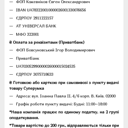
ФОП Кожевніков Євген Олександрович
IBAN UA783220010000026001330076656
ЄДРПОУ 2911222157
АТ УНІВЕРСАЛ БАНК
МФО 322001
₴ Оплата за реквізитами (Приватбанк)
ФОП Бовсуновський Ігор Володимирович
ПриватБанк
UA703052990000026000015024535
ЄДРПОУ 3075718633
₴ Готовкою або карткою при самовивозі з пункту видачі
товару Суперумка
Адреса:
вул. Іоанна Павла II, 4/6 корп. В, Київ, 02000
Графік роботи пункту видачі: Будні: 11:00–18:00
*Наша компанія працює по єдиному податку, на 2 групі
оподаткування.
*Товари вартістю до 200 грн., відправляються тільки при