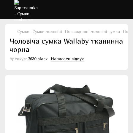
Сумки
Сумки чоловічі
Повсякденні чоловічі сумки
Повс
Чоловіча сумка Wallaby тканинна
чорна
Артикул:
2630 black
Написати відгук