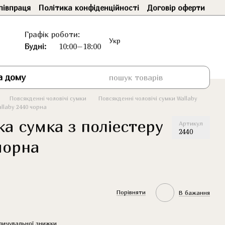
півпраця
Політика конфіденційності
Договір оферти
Графік роботи:
Укр
Будні:
10:00–18:00
а дому
Повсякденні чоловічі сумки
Повсякденні чоловічі сумки Wallaby
allaby 2440 чорна
ка сумка з поліестеру
Артикул
2440
чорна
Порівняти
В бажання
пичувальної знижки