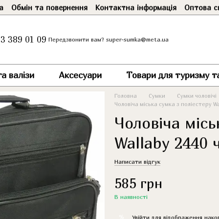
а
Обмін та повернення
Контактна інформація
Оптова с
3 389 01 09
super-sumka@meta.ua
Передзвонити вам?
а валізи
Аксесуари
Товари для туризму т
Головна
Сумки
Сумки чоловічі
Чоловіча міська сумка з поліестеру W
Чоловіча місь
Wallaby 2440 
Написати відгук
585 грн
В наявності
%
Увійти
для відображення нако