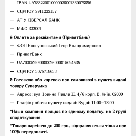
IBAN UA783220010000026001330076656
ЄДРПОУ 2911222157
АТ УНІВЕРСАЛ БАНК
МФО 322001
₴ Оплата за реквізитами (Приватбанк)
ФОП Бовсуновський Ігор Володимирович
ПриватБанк
UA703052990000026000015024535
ЄДРПОУ 3075718633
₴ Готовкою або карткою при самовивозі з пункту видачі
товару Суперумка
Адреса:
вул. Іоанна Павла II, 4/6 корп. В, Київ, 02000
Графік роботи пункту видачі: Будні: 11:00–18:00
*Наша компанія працює по єдиному податку, на 2 групі
оподаткування.
*Товари вартістю до 200 грн., відправляються тільки при
100% передоплаті.