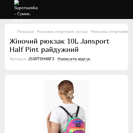
Рюкзаки
Рюкзаки спортивні, міські
Рюкзаки спортивні, м
Жіночий рюкзак 10L Jansport
Half Pint райдужний
Артикул:
JS00TDH66F3
Написати відгук