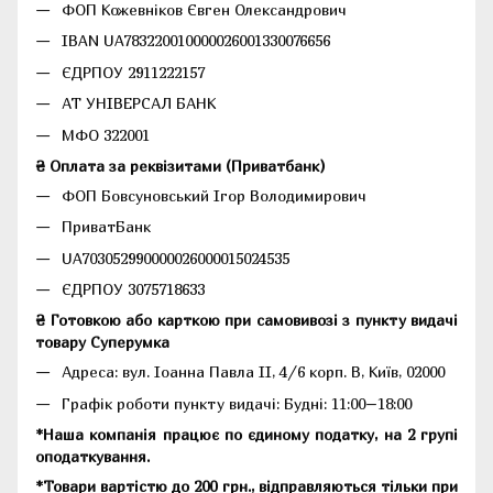
ФОП Кожевніков Євген Олександрович
IBAN UA783220010000026001330076656
ЄДРПОУ 2911222157
АТ УНІВЕРСАЛ БАНК
МФО 322001
₴ Оплата за реквізитами (Приватбанк)
ФОП Бовсуновський Ігор Володимирович
ПриватБанк
UA703052990000026000015024535
ЄДРПОУ 3075718633
₴ Готовкою або карткою при самовивозі з пункту видачі
товару Суперумка
Адреса:
вул. Іоанна Павла II, 4/6 корп. В, Київ, 02000
Графік роботи пункту видачі: Будні: 11:00–18:00
*Наша компанія працює по єдиному податку, на 2 групі
оподаткування.
*Товари вартістю до 200 грн., відправляються тільки при