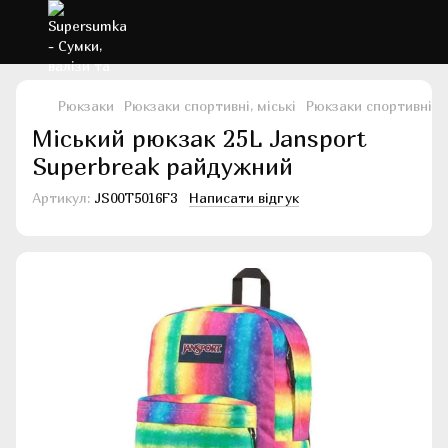
Рюкзаки
Рюкзаки спортивні, міські
Рюкзаки спортивні, м
Міський рюкзак 25L Jansport
Superbreak райдужний
Артикул:
JS00T5016F3
Написати відгук