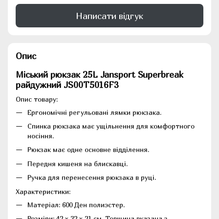
Написати відгук
Опис
Міський рюкзак 25L Jansport Superbreak
райдужний JS00T5016F3
Опис товару:
Ергономічні регульовані лямки рюкзака.
Спинка рюкзака має ущільнення для комфортного
носіння.
Рюкзак має одне основне відділення.
Передня кишеня на блискавці.
Ручка для перенесення рюкзака в руці.
Характеристики:
Матеріал: 600 Ден полиэстер.
Розміри: 42 x 32 x 21 см. Товщина вказана з