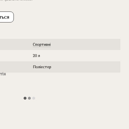
ться
Cпортивні
20 л
Поліестер
тія