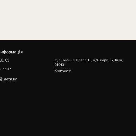
інформація
01 09
вул. Іоанна Павла II, 4/6 корп. В, Київ,
01042
и вам?
Контакти
a@meta.ua