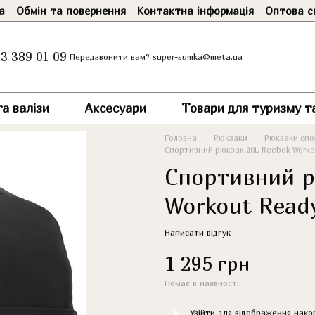
а
Обмін та повернення
Контактна інформація
Оптова с
3 389 01 09
super-sumka@meta.ua
Передзвонити вам?
а валізи
Аксесуари
Товари для туризму т
Головна
Рюкзаки
Рюкзаки спор
Cпортивний рюкзак 20L Reebok Workou
Cпортивний р
Workout Ready
Написати відгук
1 295 грн
Немає в наявності
%
Увійти
для відображення нако