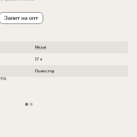
Запит на опт
Міські
17 л
Поліестер
тія