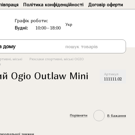
півпраця
Політика конфіденційності
Договір оферти
Графік роботи:
Укр
Будні:
10:00–18:00
а дому
тивні, міські
Рюкзаки спортивні, міські OGIO
л
й Ogio Outlaw Mini
Артикул
111111.02
Порівняти
В бажання
пичувальної знижки