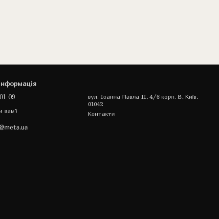
інформація
01 09
вул. Іоанна Павла II, 4/6 корп. В, Київ,
01042
и вам?
Контакти
a@meta.ua