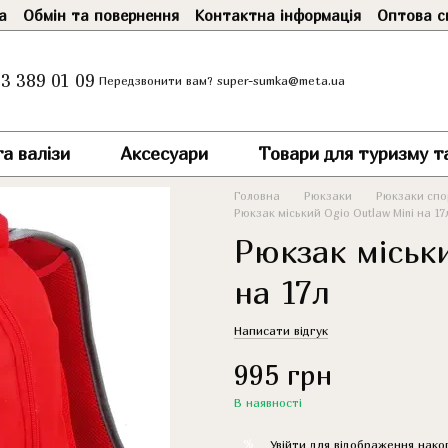
а
Обмін та повернення
Контактна інформація
Оптова с
3 389 01 09
super-sumka@meta.ua
Передзвонити вам?
а валізи
Аксесуари
Товари для туризму т
Головна
Рюкзаки
Рюкзаки спор
Рюкзак міський Ogio Outlaw Mini на 17
Рюкзак міськи
на 17л
Написати відгук
995 грн
В наявності
%
Увійти
для відображення нако