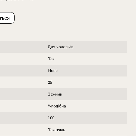
ться
Для чоловіків
Так
Нове
25
Зажими
Y-подібна
100
Текстиль