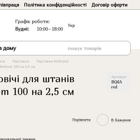
півпраця
Політика конфіденційності
Договір оферти
Графік роботи:
Укр
Будні:
10:00–18:00
а дому
яси
Підтяжки
Підтяжки Nobrand
Martom 100 на 2,5 см
вічі для штанів
Артикул
BQ6A
red
m 100 на 2,5 см
Порівняти
В бажання
пичувальної знижки