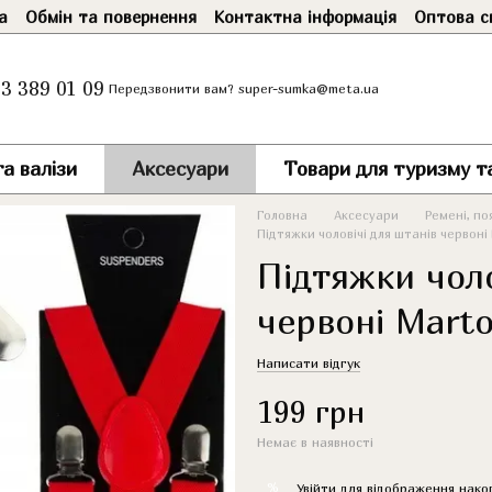
а
Обмін та повернення
Контактна інформація
Оптова с
3 389 01 09
super-sumka@meta.ua
Передзвонити вам?
а валізи
Аксесуари
Товари для туризму т
Головна
Аксесуари
Ремені, по
Підтяжки чоловічі для штанів червоні 
Підтяжки чоло
червоні Marto
Написати відгук
199 грн
Немає в наявності
%
Увійти
для відображення нако