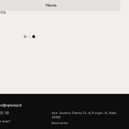
Нікель
тія
інформація
01 09
вул. Іоанна Павла II, 4/6 корп. В, Київ,
01042
и вам?
Контакти