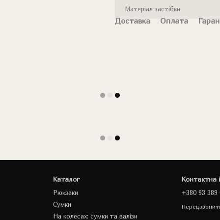
Матеріал застібки
Доставка
Оплата
Гаран
Каталог
Контактна 
Рюкзаки
+380 93 389 
Сумки
Передзвонит
На колесах: сумки та валізи