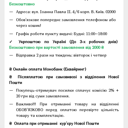
Безкоштовно
Адреса:
вул. Іоанна Павла II, 4/6 корп. В, Київ, 02000
Обов'язкове попереднє замовлення телефоном або
через кошик!
Графік роботи пункту видачі: Будні: 11:00–18:00
✓ Укрпоштою по Україні (До 3-х робочих днів)
Безкоштовно при вартості замовлення від 2000 ₴
Відправка 2 рази на тиждень: вівторок і четвер
₴ Онлайн оплата Монобанк (Еквайринг)
₴
Післяплатою при самовивозі з відділення Нової
Пошти
Покупець-отримувач посилки сплачує комісію 2% +
20 грн від суми замовлення.
Важливо!!!
При отриманні товару на відділенні
ОБОВ'ЯЗКОВО перед оплатою перевірте цільність
товару та комплектацію.
₴
Оплата при отриманні
кур'єру Нової Пошти