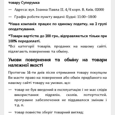
товару Суперумка
Адреса:
вул. Іоанна Павла II, 4/6 корп. В, Київ, 02000
Графік роботи пункту видачі: Будні: 11:00–18:00
*Наша компанія працює по єдиному податку, на 2 групі
оподаткування.
*Товари вартістю до 200 грн., відправляються тільки при
100% передоплаті.
*Всі категорії товарів, проданих на нашому сайті,
підлягають поверненню та обміну.
Умови повернення та обміну на товари
належної якості
Протягом 14-ти днів після отримання товару покупцем
Ви маєте право на повернення або обмін придбаного на
нашому сайті товару на умовах, що:
товар не був введений в експлуатацію і не має слідів
використання: підряпін, сколів, потертостей,
програмне забезпечення не піддавалося змінам і
т.д. п.
товар повністю зберіг товарний вигляд;