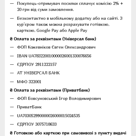
Покупець-отримувач посилки сплачує комісію 2% +
20 грн від суми замовлення.
Безконтактно в мобільному додатку або на сайті.
З
кур'єром також можна розрахувати готівкою,
карткою, Google Pay або Apple Pay
₴ Оплата за реквізитами (Універсал банк)
ФОП Кожевніков Євген Олександрович
IBAN UA783220010000026001330076656
ЄДРПОУ 2911222157
АТ УНІВЕРСАЛ БАНК
МФО 322001
₴ Оплата за реквізитами (Приватбанк)
ФОП Бовсуновський Ігор Володимирович
ПриватБанк
UA703052990000026000015024535
ЄДРПОУ 3075718633
₴ Готовкою або карткою при самовивозі з пункту видачі