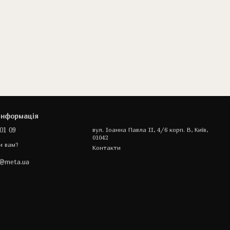
інформація
01 09
вул. Іоанна Павла II, 4/6 корп. В, Київ,
01042
и вам?
Контакти
a@meta.ua