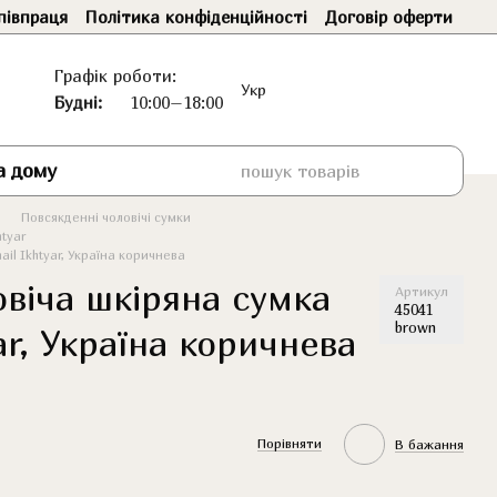
півпраця
Політика конфіденційності
Договір оферти
Графік роботи:
Укр
Будні:
10:00–18:00
а дому
Повсякденні чоловічі сумки
htyar
il Ikhtyar, Україна коричнева
овіча шкіряна сумка
Артикул
45041
brown
ar, Україна коричнева
Порівняти
В бажання