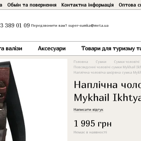
а
Обмін та повернення
Контактна інформація
Оптова с
3 389 01 09
super-sumka@meta.ua
Передзвонити вам?
а валізи
Аксесуари
Товари для туризму т
Головна
Сумки
Сумки чоловічі
Повсякденні чоловічі сумки Mykhail Ik
Наплічна чоловіча шкіряна сумка Mykha
Наплічна чол
Mykhail Ikhty
Написати відгук
1 995 грн
Немає в наявності