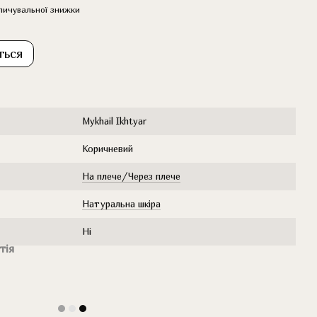
пичувальної знижки
ться
Mykhail Ikhtyar
Коричневий
На плече/Через плече
Натуральна шкіра
Ні
тія