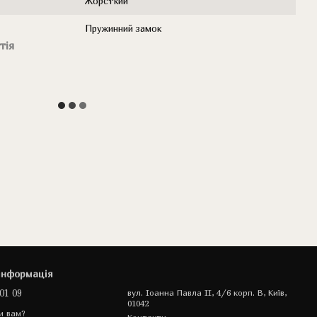
Жорсткий
Пружинний замок
тія
інформація
01 09
вул. Іоанна Павла II, 4/6 корп. В, Київ,
01042
и вам?