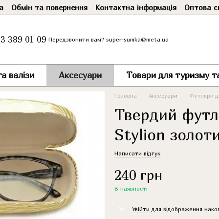
а
Обмін та повернення
Контактна інформація
Оптова с
3 389 01 09
super-sumka@meta.ua
Передзвонити вам?
а валізи
Аксесуари
Товари для туризму т
Головна
Аксесуари
Футляри дл
Твердий футл
Stylion золот
Написати відгук
240 грн
В наявності
%
Увійти
для відображення нако