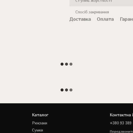
Ступінь жорсткості
Спосіб закривання
Доставка
Оплата
Гаран
Каталог
Контактна 
Рюкзаки
+380 93 389 
Сумки
Передзвонит