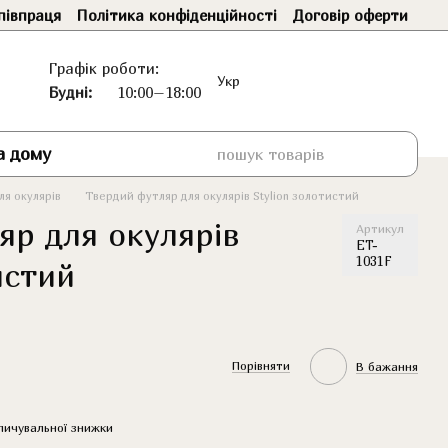
півпраця
Політика конфіденційності
Договір оферти
Графік роботи:
Укр
Будні:
10:00–18:00
а дому
я окулярів
Твердий футляр для окулярів Stylion золотистий
яр для окулярів
Артикул
ET-
1031F
истий
Порівняти
В бажання
пичувальної знижки