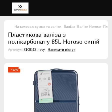
На колесах: сумки та валізи
Валізи
Валізи Horoso
Плас
Пластикова валіза з
полікарбонату 85L Horoso синій
Артикул:
S10844S navy
Написати відгук
−17%