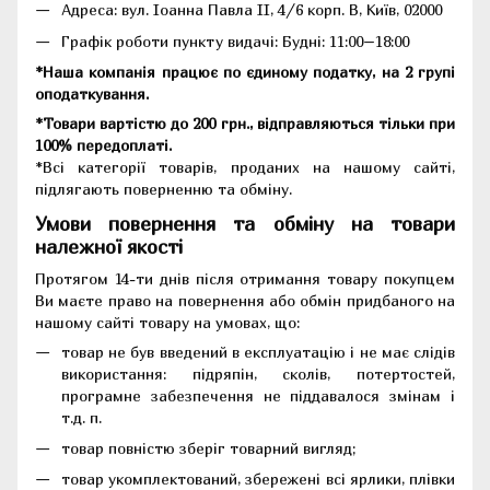
Адреса:
вул. Іоанна Павла II, 4/6 корп. В, Київ, 02000
Графік роботи пункту видачі: Будні: 11:00–18:00
*Наша компанія працює по єдиному податку, на 2 групі
оподаткування.
*Товари вартістю до 200 грн., відправляються тільки при
100% передоплаті.
*Всі категорії товарів, проданих на нашому сайті,
підлягають поверненню та обміну.
Умови повернення та обміну на товари
належної якості
Протягом 14-ти днів після отримання товару покупцем
Ви маєте право на повернення або обмін придбаного на
нашому сайті товару на умовах, що:
товар не був введений в експлуатацію і не має слідів
використання: підряпін, сколів, потертостей,
програмне забезпечення не піддавалося змінам і
т.д. п.
товар повністю зберіг товарний вигляд;
товар укомплектований, збережені всі ярлики, плівки