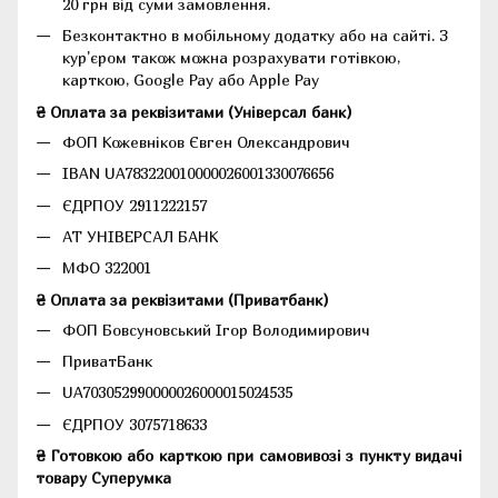
20 грн від суми замовлення.
Безконтактно в мобільному додатку або на сайті.
З
кур'єром також можна розрахувати готівкою,
карткою, Google Pay або Apple Pay
₴ Оплата за реквізитами (Універсал банк)
ФОП Кожевніков Євген Олександрович
IBAN UA783220010000026001330076656
ЄДРПОУ 2911222157
АТ УНІВЕРСАЛ БАНК
МФО 322001
₴ Оплата за реквізитами (Приватбанк)
ФОП Бовсуновський Ігор Володимирович
ПриватБанк
UA703052990000026000015024535
ЄДРПОУ 3075718633
₴ Готовкою або карткою при самовивозі з пункту видачі
товару Суперумка