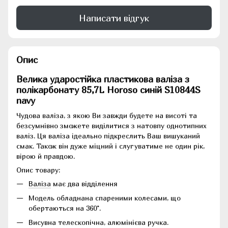
Написати відгук
Опис
Велика ударостійка пластикова валіза з
полікарбонату 85,7L Horoso синій S10844S
navy
Чудова валіза, з якою Ви завжди будете на висоті та
безсумнівно зможете виділитися з натовпу однотипних
валіз. Ця валіза ідеально підкреслить Ваш вишуканий
смак. Також він дуже міцний і слугуватиме не один рік,
вірою й правдою.
Опис товару:
Валіза
має два відділення
Модель обладнана спареними колесами, що
обертаються на 360°.
Висувна телескопічна, алюмінієва ручка.