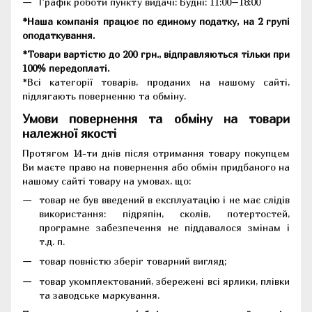
Графік роботи пункту видачі: Будні: 11:00–18:00
*Наша компанія працює по єдиному податку, на 2 групі
оподаткування.
*Товари вартістю до 200 грн., відправляються тільки при
100% передоплаті.
*Всі категорії товарів, проданих на нашому сайті,
підлягають поверненню та обміну.
Умови повернення та обміну на товари
належної якості
Протягом 14-ти днів після отримання товару покупцем
Ви маєте право на повернення або обмін придбаного на
нашому сайті товару на умовах, що:
товар не був введений в експлуатацію і не має слідів
використання: підряпін, сколів, потертостей,
програмне забезпечення не піддавалося змінам і
т.д. п.
товар повністю зберіг товарний вигляд;
товар укомплектований, збережені всі ярлики, плівки
та заводське маркування.