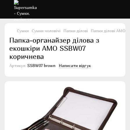
Сумки
Сумки чоловічі
Папки ділові
Папки ділові AMO
Папка-органайзер ділова з
екошкіри AMO SSBW07
коричнева
Артикул:
SSBW07 brown
Написати відгук