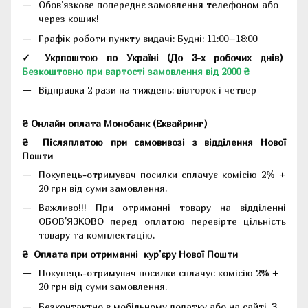
Обов'язкове попереднє замовлення телефоном або
через кошик!
Графік роботи пункту видачі: Будні: 11:00–18:00
✓ Укрпоштою по Україні (До 3-х робочих днів)
Безкоштовно при вартості замовлення від 2000 ₴
Відправка 2 рази на тиждень: вівторок і четвер
₴ Онлайн оплата Монобанк (Еквайринг)
₴
Післяплатою при самовивозі з відділення Нової
Пошти
Покупець-отримувач посилки сплачує комісію 2% +
20 грн від суми замовлення.
Важливо!!!
При отриманні товару на відділенні
ОБОВ'ЯЗКОВО перед оплатою перевірте цільність
товару та комплектацію.
₴
Оплата при отриманні
кур'єру Нової Пошти
Покупець-отримувач посилки сплачує комісію 2% +
20 грн від суми замовлення.
Безконтактно в мобільному додатку або на сайті.
З