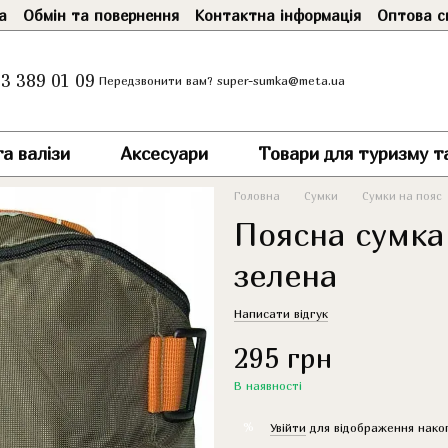
а
Обмін та повернення
Контактна інформація
Оптова с
3 389 01 09
super-sumka@meta.ua
Передзвонити вам?
а валізи
Аксесуари
Товари для туризму т
Головна
Сумки
Сумки на пояс
Поясна сумка
зелена
Написати відгук
295 грн
В наявності
%
Увійти
для відображення нако