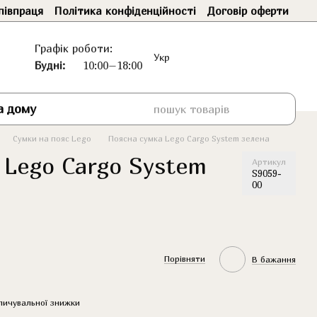
півпраця
Політика конфіденційності
Договір оферти
Графік роботи:
Укр
Будні:
10:00–18:00
а дому
Сумки на пояс Lego
Поясна сумка Lego Cargo System зелена
 Lego Cargo System
Артикул
S9059-
00
Порівняти
В бажання
пичувальної знижки