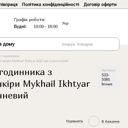
півпраця
Політика конфіденційності
Договір оферти
Графік роботи:
Укр
Будні:
10:00–18:00
а дому
я годинників
ї шкіри Mykhail Ikhtyar Ш22 мм коричневий
 годинника з
Артикул
S22-
509S
кіри Mykhail Ikhtyar
brown
чневий
Порівняти
В бажання