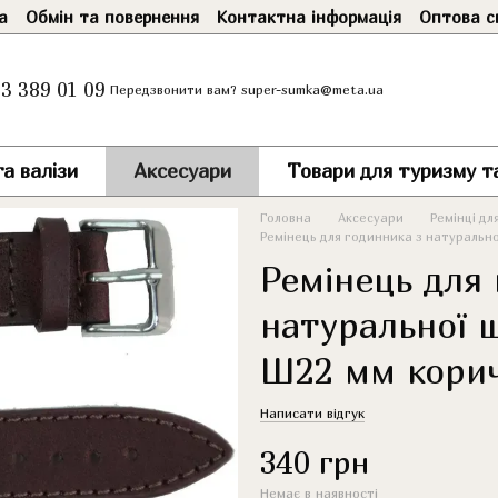
а
Обмін та повернення
Контактна інформація
Оптова с
3 389 01 09
super-sumka@meta.ua
Передзвонити вам?
а валізи
Аксесуари
Товари для туризму т
Головна
Аксесуари
Ремінці дл
Ремінець для годинника з натурально
Ремінець для
натуральної ш
Ш22 мм кори
Написати відгук
340 грн
Немає в наявності