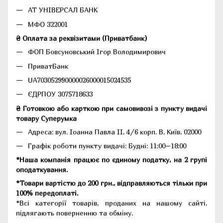
АТ УНІВЕРСАЛ БАНК
МФО 322001
₴ Оплата за реквізитами (Приватбанк)
ФОП Бовсуновський Ігор Володимирович
ПриватБанк
UA703052990000026000015024535
ЄДРПОУ 3075718633
₴ Готовкою або карткою при самовивозі з пункту видачі
товару Суперумка
Адреса:
вул. Іоанна Павла II, 4/6 корп. В, Київ, 02000
Графік роботи пункту видачі: Будні: 11:00–18:00
*Наша компанія працює по єдиному податку, на 2 групі
оподаткування.
*Товари вартістю до 200 грн., відправляються тільки при
100% передоплаті.
*Всі категорії товарів, проданих на нашому сайті,
підлягають поверненню та обміну.