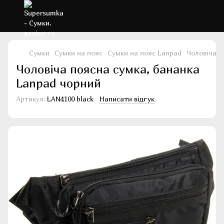
Сумки
Сумки на пояс
Сумки на пояс Lanpad
Чоловіча п
Чоловіча поясна сумка, бананка
Lanpad чорний
Артикул:
LAN4100 black
Написати відгук