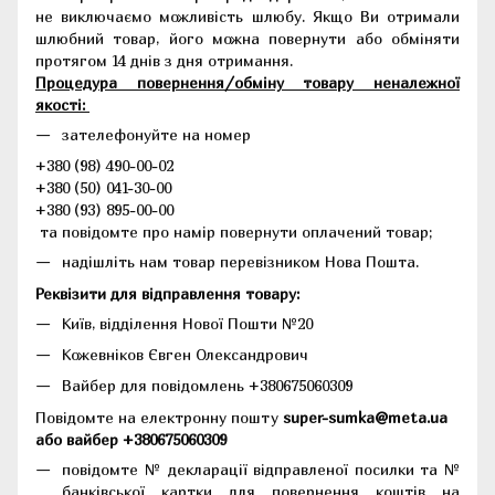
не виключаємо можливість шлюбу. Якщо Ви отримали
шлюбний товар, його можна повернути або обміняти
протягом 14 днів з дня отримання.
Процедура повернення/обміну товару неналежної
якості:
зателефонуйте на номер
+380 (98) 490-00-02
+380 (50) 041-30-00
+380 (93) 895-00-00
та повідомте про намір повернути оплачений товар;
надішліть нам товар перевізником Нова Пошта.
Реквізити для відправлення товару:
Київ, відділення Нової Пошти №20
Кожевніков Євген Олександрович
Вайбер для повідомлень +380675060309
Повідомте на електронну пошту
super-sumka@meta.ua
або вайбер +380675060309
повідомте № декларації відправленої посилки та №
банківської картки для повернення коштів на