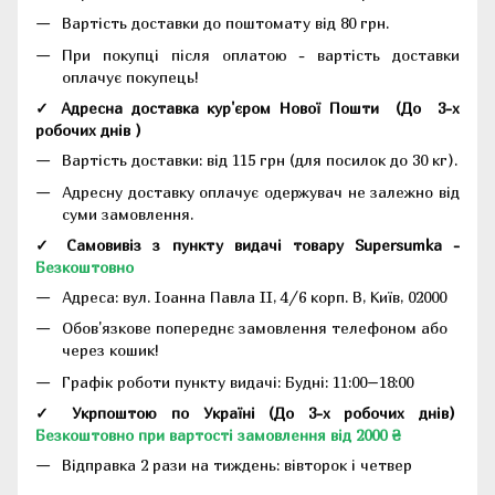
Вартість доставки до поштомату від 80 грн.
При покупці після оплатою - вартість доставки
оплачує покупець!
✓ Адресна доставка кур'єром Нової Пошти
(До
3-х
робочих днів
)
Вартість доставки: від 115 грн (для посилок до 30 кг).
Адресну доставку оплачує одержувач не залежно від
суми замовлення.
✓ Самовивіз з пункту видачі товару Supersumka -
Безкоштовно
Адреса:
вул. Іоанна Павла II, 4/6 корп. В, Київ, 02000
Обов'язкове попереднє замовлення телефоном або
через кошик!
Графік роботи пункту видачі: Будні: 11:00–18:00
✓ Укрпоштою по Україні (До 3-х робочих днів)
Безкоштовно при вартості замовлення від 2000 ₴
Відправка 2 рази на тиждень: вівторок і четвер