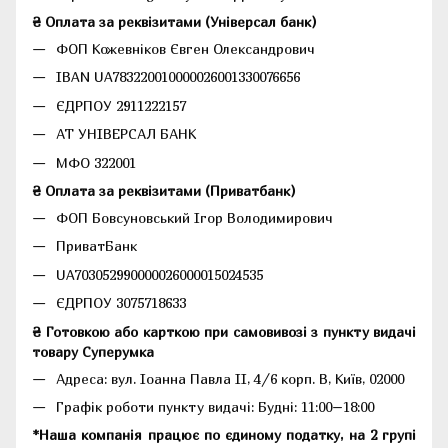
₴ Оплата за реквізитами (Універсал банк)
ФОП Кожевніков Євген Олександрович
IBAN UA783220010000026001330076656
ЄДРПОУ 2911222157
АТ УНІВЕРСАЛ БАНК
МФО 322001
₴ Оплата за реквізитами (Приватбанк)
ФОП Бовсуновський Ігор Володимирович
ПриватБанк
UA703052990000026000015024535
ЄДРПОУ 3075718633
₴ Готовкою або карткою при самовивозі з пункту видачі
товару Суперумка
Адреса:
вул. Іоанна Павла II, 4/6 корп. В, Київ, 02000
Графік роботи пункту видачі: Будні: 11:00–18:00
*Наша компанія працює по єдиному податку, на 2 групі