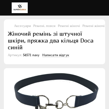
Аксесуари
Ремені, пояси
Ремені жіночі
Ремені жіночі 
Жіночий ремінь зі штучної
шкіри, пряжка два кільця Doca
синій
Артикул:
54571 navy
Написати відгук