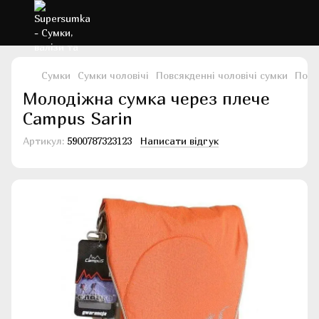
Сумки
Сумки чоловічі
Повсякденні чоловічі сумки
Повс
Молодіжна сумка через плече
Campus Sarin
Артикул:
5900787323123
Написати відгук