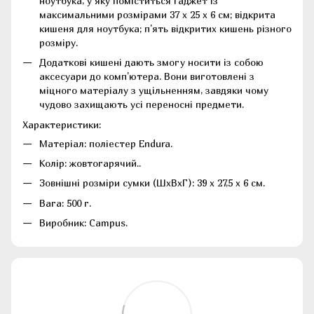
ноутбука, у яку поміститься ґаджет із
максимальними розмірами 37 х 25 х 6 см; відкрита
кишеня для ноутбука; п'ять відкритих кишень різного
розміру.
Додаткові кишені дають змогу носити із собою
аксесуари до комп'ютера.
Вони виготовлені з
міцного матеріалу з ущільненням, завдяки чому
чудово захищають усі переносні предмети.
Характеристики:
Матеріал: поліестер Endura.
Колір: жовтогарячий..
Зовнішні розміри сумки (ШхВхГ): 39 х 27,5 х 6 см.
Вага: 500 г.
Виробник: Campus.