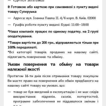
ЄДРПОУ 3075718633
₴ Готовкою або карткою при самовивозі з пункту видачі
товару Суперумка
Адреса:
вул. Іоанна Павла II, 4/6 корп. В, Київ, 02000
Графік роботи пункту видачі: Будні: 11:00–18:00
*Наша компанія працює по єдиному податку, на 2 групі
оподаткування.
*Товари вартістю до 200 грн., відправляються тільки при
100% передоплаті.
*Всі категорії товарів, проданих на нашому сайті,
підлягають поверненню та обміну.
Умови повернення та обміну на товари
належної якості
Протягом 14-ти днів після отримання товару покупцем
Ви маєте право на повернення або обмін придбаного на
нашому сайті товару на умовах, що:
товар не був введений в експлуатацію і не має слідів
використання: підряпін, сколів, потертостей,
програмне забезпечення не піддавалося змінам і
т.д. п.