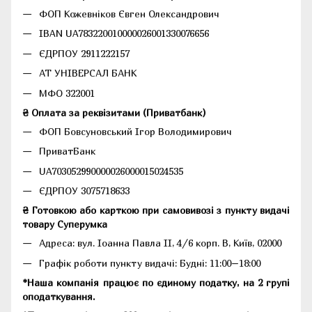
ФОП Кожевніков Євген Олександрович
IBAN UA783220010000026001330076656
ЄДРПОУ 2911222157
АТ УНІВЕРСАЛ БАНК
МФО 322001
₴ Оплата за реквізитами (Приватбанк)
ФОП Бовсуновський Ігор Володимирович
ПриватБанк
UA703052990000026000015024535
ЄДРПОУ 3075718633
₴ Готовкою або карткою при самовивозі з пункту видачі
товару Суперумка
Адреса:
вул. Іоанна Павла II, 4/6 корп. В, Київ, 02000
Графік роботи пункту видачі: Будні: 11:00–18:00
*Наша компанія працює по єдиному податку, на 2 групі
оподаткування.