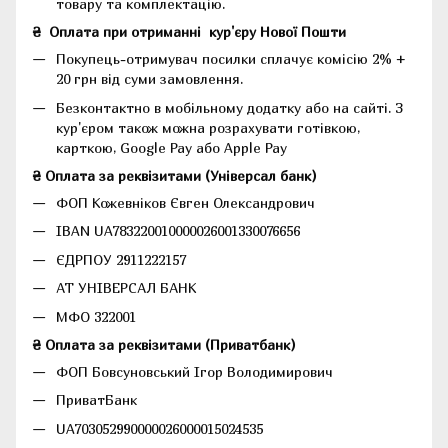
товару та комплектацію.
₴
Оплата при отриманні
кур'єру Нової Пошти
Покупець-отримувач посилки сплачує комісію 2% +
20 грн від суми замовлення.
Безконтактно в мобільному додатку або на сайті.
З
кур'єром також можна розрахувати готівкою,
карткою, Google Pay або Apple Pay
₴ Оплата за реквізитами (Універсал банк)
ФОП Кожевніков Євген Олександрович
IBAN UA783220010000026001330076656
ЄДРПОУ 2911222157
АТ УНІВЕРСАЛ БАНК
МФО 322001
₴ Оплата за реквізитами (Приватбанк)
ФОП Бовсуновський Ігор Володимирович
ПриватБанк
UA703052990000026000015024535