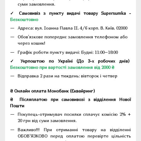
суми замовлення.
✓ Самовивіз з пункту видачі товару Supersumka -
Безкоштовно
Адреса:
вул. Іоанна Павла II, 4/6 корп. В, Київ, 02000
Обов'язкове попереднє замовлення телефоном або
через кошик!
Графік роботи пункту видачі: Будні: 11:00–18:00
✓ Укрпоштою по Україні (До 3-х робочих днів)
Безкоштовно при вартості замовлення від 2000 ₴
Відправка 2 рази на тиждень: вівторок і четвер
₴ Онлайн оплата Монобанк (Еквайринг)
₴
Післяплатою при самовивозі з відділення Нової
Пошти
Покупець-отримувач посилки сплачує комісію 2% +
20 грн від суми замовлення.
Важливо!!!
При отриманні товару на відділенні
ОБОВ'ЯЗКОВО перед оплатою перевірте цільність