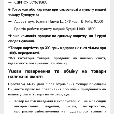
ЄДРПОУ 3075718633
₴ Готовкою або карткою при самовивозі з пункту видачі
товару Суперумка
Адреса:
вул. Іоанна Павла II, 4/6 корп. В, Київ, 02000
Графік роботи пункту видачі: Будні: 11:00–18:00
*Наша компанія працює по єдиному податку, на 2 групі
оподаткування.
*Товари вартістю до 200 грн., відправляються тільки при
100% передоплаті.
*Всі категорії товарів, проданих на нашому сайті,
підлягають поверненню та обміну.
Умови повернення та обміну на товари
належної якості
Протягом 14-ти днів після отримання товару покупцем
Ви маєте право на повернення або обмін придбаного на
нашому сайті товару на умовах, що:
товар не був введений в експлуатацію і не має слідів
використання: підряпін, сколів, потертостей,
програмне забезпечення не піддавалося змінам і