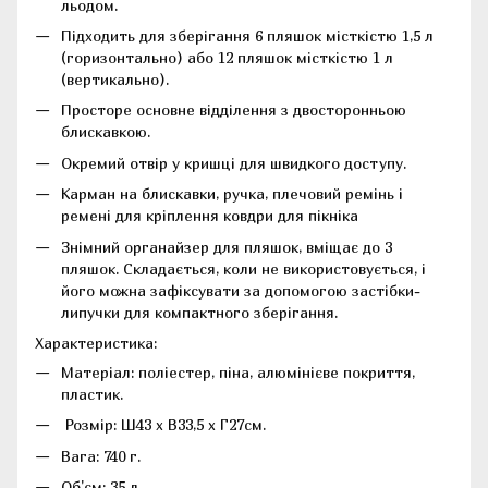
льодом.
Підходить для зберігання 6 пляшок місткістю 1,5 л
(горизонтально) або 12 пляшок місткістю 1 л
(вертикально).
Просторе основне відділення з двосторонньою
блискавкою.
Окремий отвір у кришці для швидкого доступу.
Карман на блискавки, ручка, плечовий ремінь і
ремені для кріплення ковдри для пікніка
Знімний органайзер для пляшок, вміщає до 3
пляшок. Складається, коли не використовується, і
його можна зафіксувати за допомогою застібки-
липучки для компактного зберігання.
Характеристика:
Матеріал: поліестер, піна, алюмінієве покриття,
пластик.
Розмір: Ш43 x В33,5 x Г27см.
Вага: 740 г.
Об'єм: 35 л.