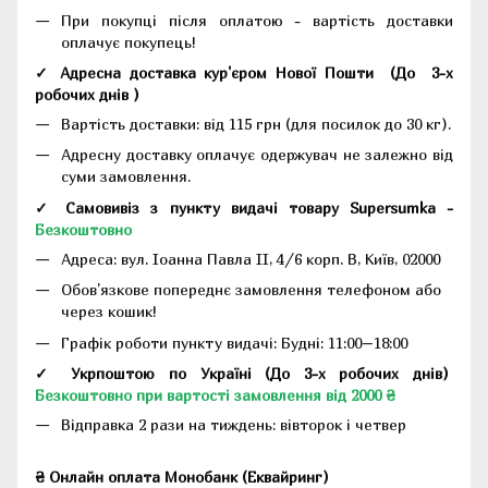
При покупці після оплатою - вартість доставки
оплачує покупець!
✓ Адресна доставка кур'єром Нової Пошти
(До
3-х
робочих днів
)
Вартість доставки: від 115 грн (для посилок до 30 кг).
Адресну доставку оплачує одержувач не залежно від
суми замовлення.
✓ Самовивіз з пункту видачі товару Supersumka -
Безкоштовно
Адреса:
вул. Іоанна Павла II, 4/6 корп. В, Київ, 02000
Обов'язкове попереднє замовлення телефоном або
через кошик!
Графік роботи пункту видачі: Будні: 11:00–18:00
✓ Укрпоштою по Україні (До 3-х робочих днів)
Безкоштовно при вартості замовлення від 2000 ₴
Відправка 2 рази на тиждень: вівторок і четвер
₴ Онлайн оплата Монобанк (Еквайринг)