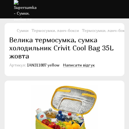
Сумки
Термосумки, ланч-бокси
Термосумки, ланч-бокси 
Велика термосумка, сумка
холодильник Crivit Cool Bag 35L
жовта
Артикул:
IAN311887 yellow
Написати відгук