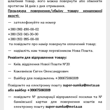
шлюбний товар, його можна повернути або обміняти
протягом 14 днів з дня отримання.
Процедура повернення/обміну товару неналежної
якості:
зателефонуйте на номер
+380 (98) 490-00-02
+380 (50) 041-30-00
+380 (93) 895-00-00
та повідомте про намір повернути оплачений товар;
надішліть нам товар перевізником Нова Пошта.
Реквізити для відправлення товару:
Київ, відділення Нової Пошти №20
Кожевніков Євген Олександрович
Вайбер для повідомлень +380675060309
Повідомте на електронну пошту
super-sumka@meta.ua
або вайбер +380675060309
повідомте № декларації відправленої посилки та №
банківської картки для повернення коштів на
електронну пошту
super-sumka@meta.ua