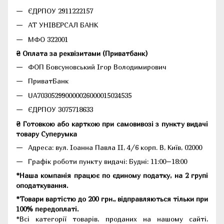
ЄДРПОУ 2911222157
АТ УНІВЕРСАЛ БАНК
МФО 322001
₴ Оплата за реквізитами (Приватбанк)
ФОП Бовсуновський Ігор Володимирович
ПриватБанк
UA703052990000026000015024535
ЄДРПОУ 3075718633
₴ Готовкою або карткою при самовивозі з пункту видачі
товару Суперумка
Адреса:
вул. Іоанна Павла II, 4/6 корп. В, Київ, 02000
Графік роботи пункту видачі: Будні: 11:00–18:00
*Наша компанія працює по єдиному податку, на 2 групі
оподаткування.
*Товари вартістю до 200 грн., відправляються тільки при
100% передоплаті.
*Всі категорії товарів, проданих на нашому сайті,