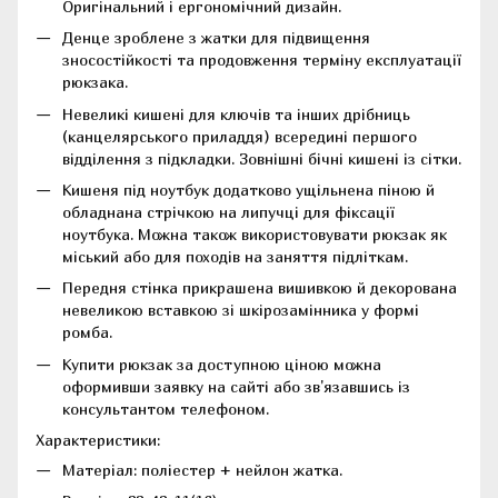
Оригінальний і ергономічний дизайн.
Денце зроблене з жатки для підвищення
зносостійкості та продовження терміну експлуатації
рюкзака.
Невеликі кишені для ключів та інших дрібниць
(канцелярського приладдя) всередині першого
відділення з підкладки. Зовнішні бічні кишені із сітки.
Кишеня під ноутбук додатково ущільнена піною й
обладнана стрічкою на липучці для фіксації
ноутбука. Можна також використовувати рюкзак як
міський або для походів на заняття підліткам.
Передня стінка прикрашена вишивкою й декорована
невеликою вставкою зі шкірозамінника у формі
ромба.
Купити рюкзак за доступною ціною можна
оформивши заявку на сайті або зв'язавшись із
консультантом телефоном.
Характеристики:
Матеріал: поліестер + нейлон жатка.