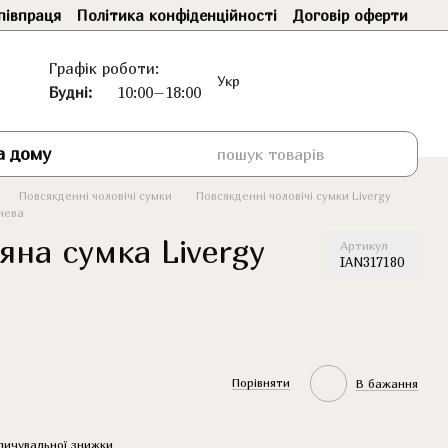
півпраця
Політика конфіденційності
Договір оферти
Графік роботи:
Укр
Будні:
10:00–18:00
а дому
Повсякденні чоловічі сумки
Повсякденні чоловічі сумки Livergy
чнева
яна сумка Livergy
Артикул
IAN317180
Порівняти
В бажання
пичувальної знижки