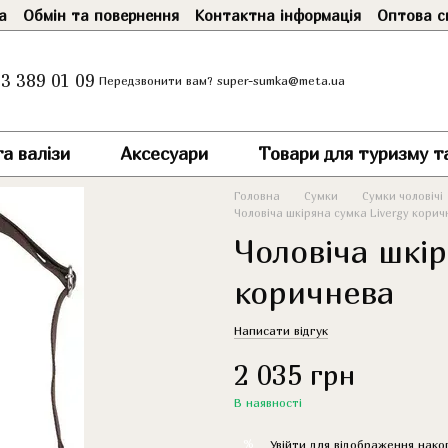
а
Обмін та повернення
Контактна інформація
Оптова с
3 389 01 09
super-sumka@meta.ua
Передзвонити вам?
а валізи
Аксесуари
Товари для туризму т
Головна
Сумки
Сумки чоловічі
Чоловіча шкіряна сумка Livergy кори
Чоловіча шкір
коричнева
Написати відгук
2 035 грн
В наявності
%
Увійти
для відображення нако