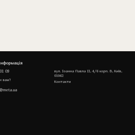
інформація
01 09
вул. Іоанна Павла II, 4/6 корп. В, Київ,
01042
и вам?
Контакти
a@meta.ua