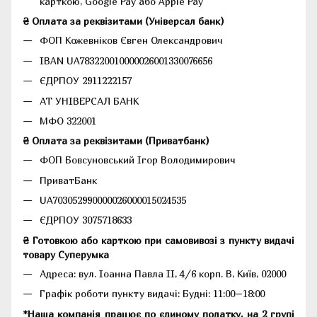
карткою, Google Pay або Apple Pay
₴ Оплата за реквізитами (Універсал банк)
ФОП Кожевніков Євген Олександрович
IBAN UA783220010000026001330076656
ЄДРПОУ 2911222157
АТ УНІВЕРСАЛ БАНК
МФО 322001
₴ Оплата за реквізитами (Приватбанк)
ФОП Бовсуновський Ігор Володимирович
ПриватБанк
UA703052990000026000015024535
ЄДРПОУ 3075718633
₴ Готовкою або карткою при самовивозі з пункту видачі
товару Суперумка
Адреса:
вул. Іоанна Павла II, 4/6 корп. В, Київ, 02000
Графік роботи пункту видачі: Будні: 11:00–18:00
*Наша компанія працює по єдиному податку, на 2 групі