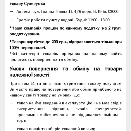
товару Суперумка
Адреса:
вул. Іоанна Павла II, 4/6 корп. В, Київ, 02000
Графік роботи пункту видачі: Будні: 11:00–18:00
*Наша компанія працює по єдиному податку, на 2 групі
оподаткування.
*Товари вартістю до 200 грн., відправляються тільки при
100% передоплаті.
*Всі категорії товарів, проданих на нашому сайті,
підлягають поверненню та обміну.
Умови повернення та обміну на товари
належної якості
Протягом 14-ти днів після отримання товару покупцем
Ви маєте право на повернення або обмін придбаного на
нашому сайті товару на умовах, що:
товар не був введений в експлуатацію і не має слідів
використання: підряпін, сколів, потертостей,
програмне забезпечення не піддавалося змінам і
т.д. п.
товар повністю зберіг товарний вигляд;