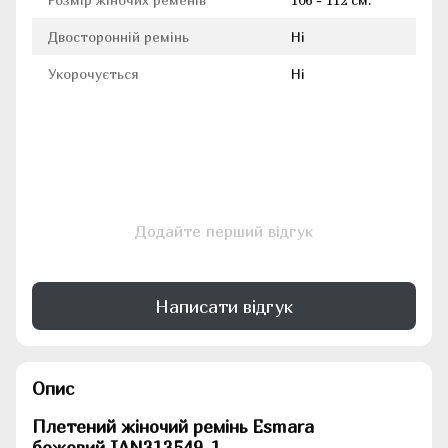
Двосторонній ремінь
Ні
Укорочується
Ні
Додайте перший відгук
Написати відгук
Опис
Плетений жіночий ремінь Esmara
бежевий
IAN313549-1