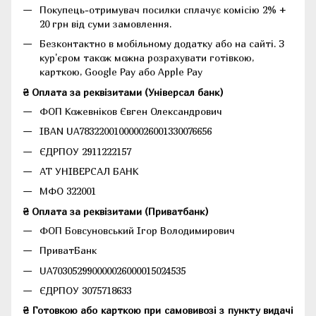
Покупець-отримувач посилки сплачує комісію 2% +
20 грн від суми замовлення.
Безконтактно в мобільному додатку або на сайті.
З
кур'єром також можна розрахувати готівкою,
карткою, Google Pay або Apple Pay
₴ Оплата за реквізитами (Універсал банк)
ФОП Кожевніков Євген Олександрович
IBAN UA783220010000026001330076656
ЄДРПОУ 2911222157
АТ УНІВЕРСАЛ БАНК
МФО 322001
₴ Оплата за реквізитами (Приватбанк)
ФОП Бовсуновський Ігор Володимирович
ПриватБанк
UA703052990000026000015024535
ЄДРПОУ 3075718633
₴ Готовкою або карткою при самовивозі з пункту видачі