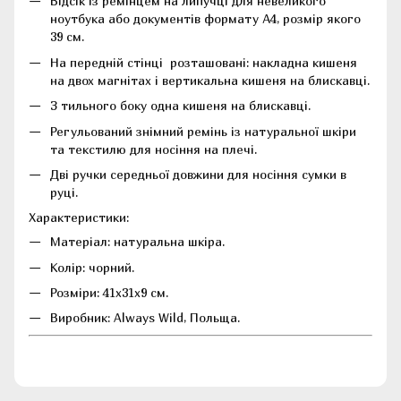
Відсік із ремінцем на липучці для невеликого
ноутбука або документів формату А4, розмір якого
39 см.
На передній стінці розташовані: накладна кишеня
на двох магнітах і вертикальна кишеня на блискавці.
З тильного боку одна кишеня на блискавці.
Регульований знімний ремінь із натуральної шкіри
та текстилю для носіння на плечі.
Дві ручки середньої довжини для носіння сумки в
руці.
Характеристики:
Матеріал: натуральна шкіра.
Колір: чорний.
Розміри: 41х31х9 см.
Виробник: Always Wild, Польща.