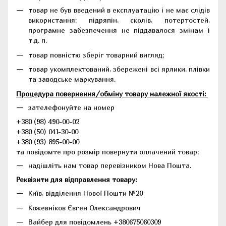
товар не був введений в експлуатацію і не має слідів
використання: підряпін, сколів, потертостей,
програмне забезпечення не піддавалося змінам і
т.д. п.
товар повністю зберіг товарний вигляд;
товар укомплектований, збережені всі ярлики, плівки
та заводське маркування.
Процедура повернення/обміну товару належної якості:
зателефонуйте на номер
+380 (98) 490-00-02
+380 (50) 041-30-00
+380 (93) 895-00-00
та повідомте про розмір повернути оплачений товар;
надішліть нам товар перевізником Нова Пошта.
Реквізити для відправлення товару:
Київ, відділення Нової Пошти №20
Кожевніков Євген Олександрович
Вайбер для повідомлень +380675060309