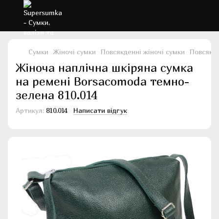
Сумки
Жіночі сумки
Повсякденні жіночі сумки
Повсякде
Жіноча наплічна шкіряна сумка
на ремені Borsacomoda темно-
зелена 810.014
Артикул:
810.014
Написати відгук