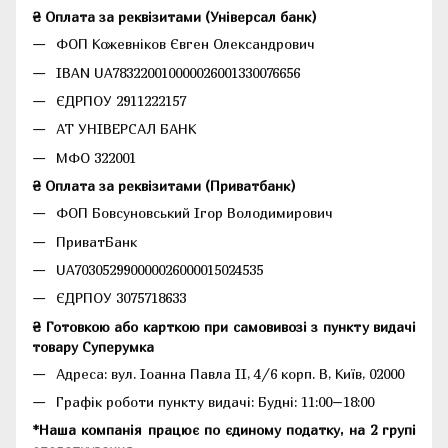
₴ Оплата за реквізитами (Універсал банк)
ФОП Кожевніков Євген Олександрович
IBAN UA783220010000026001330076656
ЄДРПОУ 2911222157
АТ УНІВЕРСАЛ БАНК
МФО 322001
₴ Оплата за реквізитами (Приватбанк)
ФОП Бовсуновський Ігор Володимирович
ПриватБанк
UA703052990000026000015024535
ЄДРПОУ 3075718633
₴ Готовкою або карткою при самовивозі з пункту видачі
товару Суперумка
Адреса:
вул. Іоанна Павла II, 4/6 корп. В, Київ, 02000
Графік роботи пункту видачі: Будні: 11:00–18:00
*Наша компанія працює по єдиному податку, на 2 групі