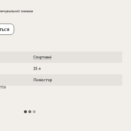
пичувальної знижки
ться
Cпортивні
25 л
Поліестер
тія