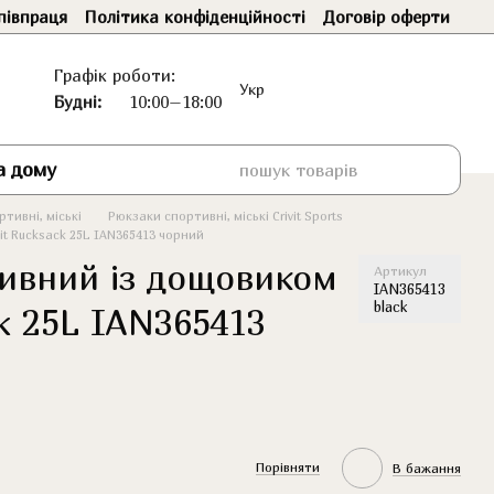
півпраця
Політика конфіденційності
Договір оферти
Графік роботи:
Укр
Будні:
10:00–18:00
а дому
тивні, міські
Рюкзаки спортивні, міські Crivit Sports
it Rucksack 25L IAN365413 чорний
ивний із дощовиком
Артикул
IAN365413
black
ck 25L IAN365413
Порівняти
В бажання