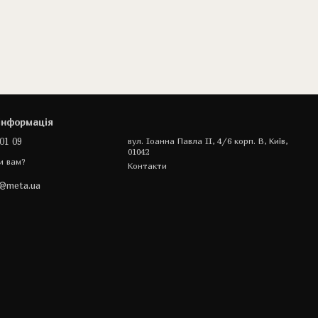
інформація
01 09
вул. Іоанна Павла II, 4/6 корп. В, Київ,
01042
и вам?
Контакти
a@meta.ua