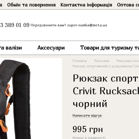
а
Обмін та повернення
Контактна інформація
Оптова с
3 389 01 09
super-sumka@meta.ua
Передзвонити вам?
а валізи
Аксесуари
Товари для туризму т
Головна
Рюкзаки
Рюкзаки спор
Рюкзак спортивний із дощовиком Criv
Рюкзак спорт
Crivit Rucksa
чорний
Написати відгук
995 грн
Немає в наявності