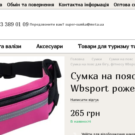
а
Обмін та повернення
Контактна інформація
Оптова с
3 389 01 09
super-sumka@meta.ua
Передзвонити вам?
а валізи
Аксесуари
Товари для туризму т
Головна
Сумки
Сумки на пояс
Сумка на пояс для бігу, фітнесу Wbsp
Сумка на пояс
Wbsport роже
Написати відгук
265 грн
В наявності
%
Увійти
для відображення нако