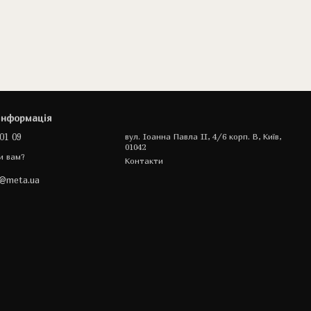
інформація
01 09
вул. Іоанна Павла II, 4/6 корп. В, Київ,
01042
и вам?
Контакти
a@meta.ua