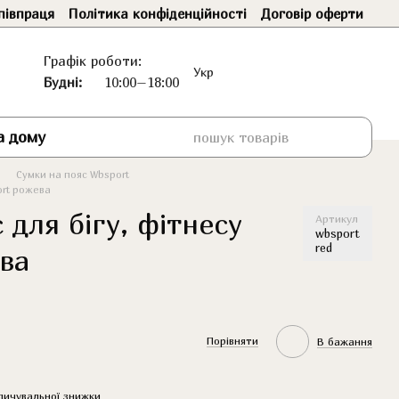
півпраця
Політика конфіденційності
Договір оферти
Графік роботи:
Укр
Будні:
10:00–18:00
а дому
Сумки на пояс Wbsport
ort рожева
 для бігу, фітнесу
Артикул
wbsport
red
ва
Порівняти
В бажання
пичувальної знижки