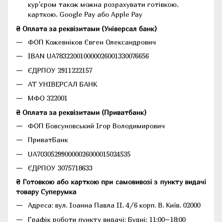
кур'єром також можна розрахувати готівкою,
карткою, Google Pay або Apple Pay
₴ Оплата за реквізитами (Універсал банк)
ФОП Кожевніков Євген Олександрович
IBAN UA783220010000026001330076656
ЄДРПОУ 2911222157
АТ УНІВЕРСАЛ БАНК
МФО 322001
₴ Оплата за реквізитами (Приватбанк)
ФОП Бовсуновський Ігор Володимирович
ПриватБанк
UA703052990000026000015024535
ЄДРПОУ 3075718633
₴ Готовкою або карткою при самовивозі з пункту видачі
товару Суперумка
Адреса:
вул. Іоанна Павла II, 4/6 корп. В, Київ, 02000
Графік роботи пункту видачі: Будні: 11:00–18:00