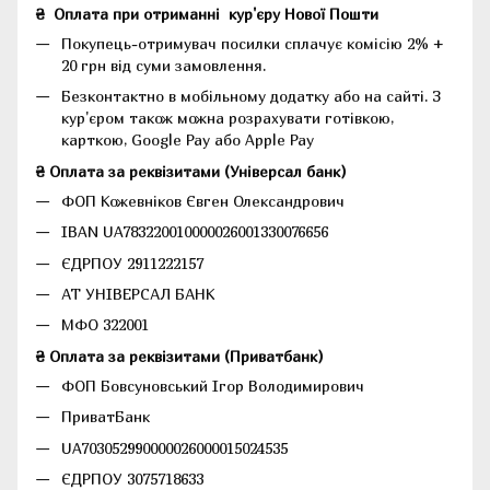
₴
Оплата при отриманні
кур'єру Нової Пошти
Покупець-отримувач посилки сплачує комісію 2% +
20 грн від суми замовлення.
Безконтактно в мобільному додатку або на сайті.
З
кур'єром також можна розрахувати готівкою,
карткою, Google Pay або Apple Pay
₴ Оплата за реквізитами (Універсал банк)
ФОП Кожевніков Євген Олександрович
IBAN UA783220010000026001330076656
ЄДРПОУ 2911222157
АТ УНІВЕРСАЛ БАНК
МФО 322001
₴ Оплата за реквізитами (Приватбанк)
ФОП Бовсуновський Ігор Володимирович
ПриватБанк
UA703052990000026000015024535
ЄДРПОУ 3075718633