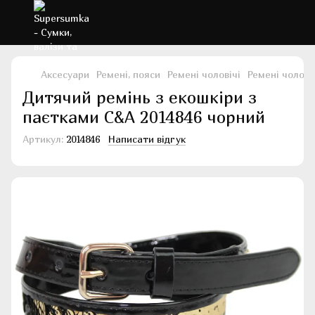
Аксесуари
Ремені, пояси
Ремені чоловічі
Ремені чолові
Дитячий ремінь з екошкіри з
паєтками C&A 2014846 чорний
Артикул:
2014846
Написати відгук