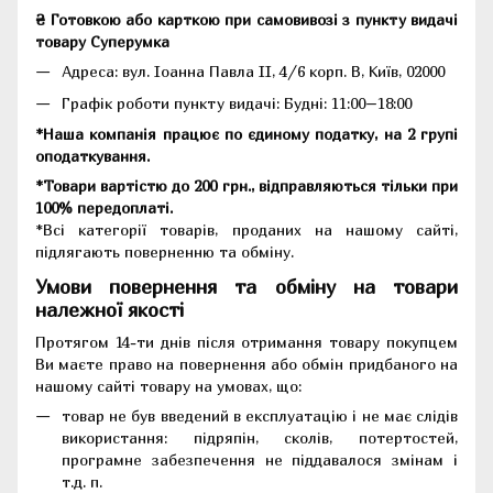
₴ Готовкою або карткою при самовивозі з пункту видачі
товару Суперумка
Адреса:
вул. Іоанна Павла II, 4/6 корп. В, Київ, 02000
Графік роботи пункту видачі: Будні: 11:00–18:00
*Наша компанія працює по єдиному податку, на 2 групі
оподаткування.
*Товари вартістю до 200 грн., відправляються тільки при
100% передоплаті.
*Всі категорії товарів, проданих на нашому сайті,
підлягають поверненню та обміну.
Умови повернення та обміну на товари
належної якості
Протягом 14-ти днів після отримання товару покупцем
Ви маєте право на повернення або обмін придбаного на
нашому сайті товару на умовах, що:
товар не був введений в експлуатацію і не має слідів
використання: підряпін, сколів, потертостей,
програмне забезпечення не піддавалося змінам і
т.д. п.