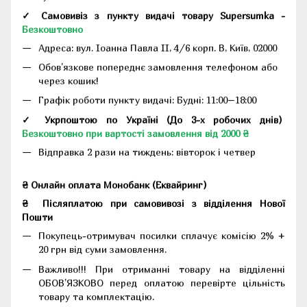
✓ Самовивіз з пункту видачі товару Supersumka -
Безкоштовно
Адреса:
вул. Іоанна Павла II, 4/6 корп. В, Київ, 02000
Обов'язкове попереднє замовлення телефоном або
через кошик!
Графік роботи пункту видачі: Будні: 11:00–18:00
✓ Укрпоштою по Україні (До 3-х робочих днів)
Безкоштовно при вартості замовлення від 2000 ₴
Відправка 2 рази на тиждень: вівторок і четвер
₴ Онлайн оплата Монобанк (Еквайринг)
₴
Післяплатою при самовивозі з відділення Нової
Пошти
Покупець-отримувач посилки сплачує комісію 2% +
20 грн від суми замовлення.
Важливо!!!
При отриманні товару на відділенні
ОБОВ'ЯЗКОВО перед оплатою перевірте цільність
товару та комплектацію.