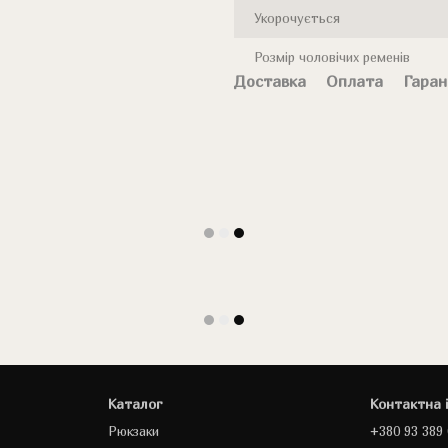
Укорочується
Розмір чоловічих ременів
Доставка
Оплата
Гаран
Каталог
Контактна 
Рюкзаки
+380 93 389 