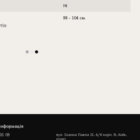
Ні
98 - 104 см.
тія
інформація
01 09
вул. Іоанна Павла II, 4/6 корп. В, Київ,
01042