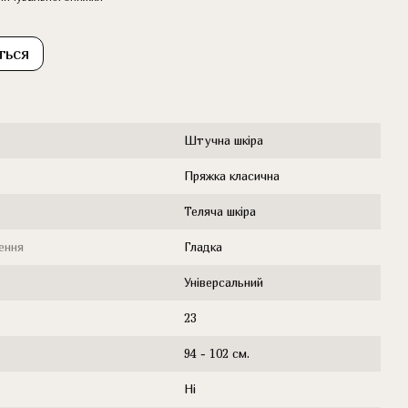
ться
Штучна шкіра
Пряжка класична
Теляча шкіра
ення
Гладка
Універсальний
23
94 - 102 см.
Ні