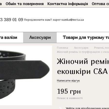
а
Обмін та повернення
Контактна інформація
Оптова с
3 389 01 09
super-sumka@meta.ua
Передзвонити вам?
а валізи
Аксесуари
Товари для туризму т
Головна
Аксесуари
Ремені, по
Жіночий ремінь із перфорацією з еко
Жіночий ремі
екошкіри C&A
Написати відгук
195 грн
Немає в наявності
%
Увійти
для відображення нако