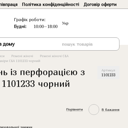
півпраця
Політика конфіденційності
Договір оферти
Графік роботи:
Укр
Будні:
10:00–18:00
а дому
яси
Ремені жіночі
Ремені жіночі C&A
шкіри C&A 1101233 чорний
нь із перфорацією з
Артикул
1101233
 1101233 чорний
Порівняти
В бажання
пичувальної знижки