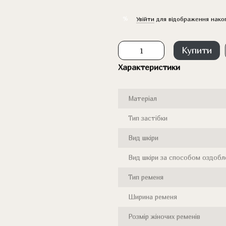
%
Увійти
для відображення нако
Купити
Характеристики
Матеріал
Тип застібки
Вид шкіри
Вид шкіри за способом оздобл
Тип ременя
Ширина ременя
Розмір жіночих ременів