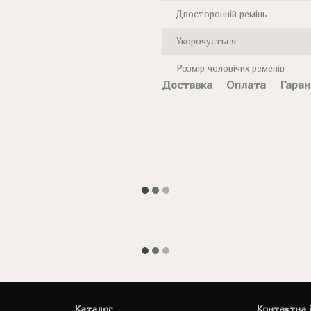
Двосторонній ремінь
Укорочується
Розмір чоловічих ременів
Доставка
Оплата
Гаран
Каталог
Контактна 