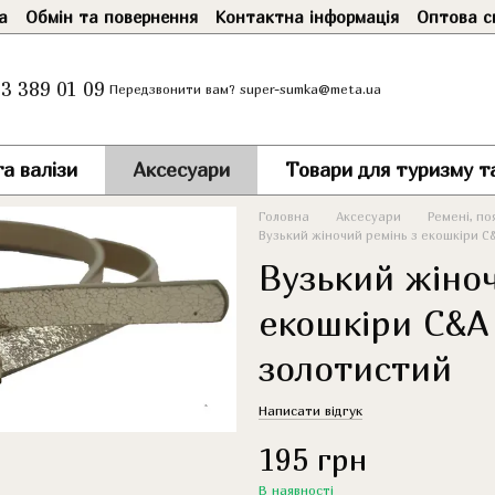
а
Обмін та повернення
Контактна інформація
Оптова с
3 389 01 09
super-sumka@meta.ua
Передзвонити вам?
а валізи
Аксесуари
Товари для туризму т
Головна
Аксесуари
Ремені, по
Вузький жіночий ремінь з екошкіри C
Вузький жіноч
екошкіри C&A
золотистий
Написати відгук
195 грн
В наявності