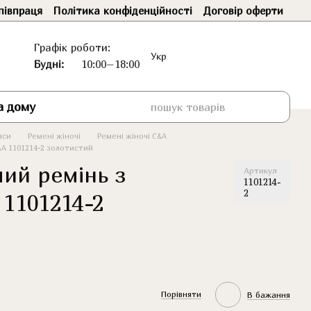
півпраця
Політика конфіденційності
Договір оферти
Графік роботи:
Укр
Будні:
10:00–18:00
а дому
яси
Ремені жіночі
Ремені жіночі C&A
&A 1101214-2 золотистий
ий ремінь з
Артикул
1101214-
2
 1101214-2
Порівняти
В бажання