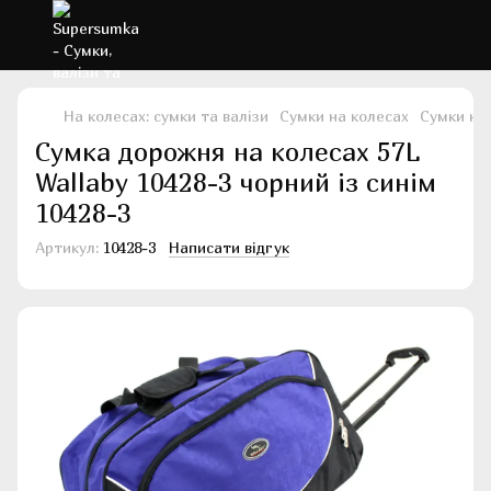
На колесах: сумки та валізи
Сумки на колесах
Сумки на 
Сумка дорожня на колесах 57L
Wallaby 10428-3 чорний із синім
10428-3
Артикул:
10428-3
Написати відгук