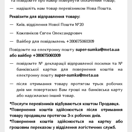
та повідомте про намір повернути оплачений товар;
надішліть нам товар перевізником Нова Пошта.
Реквізити для відправлення товару:
Київ, відділення Нової Пошти №20
Кожевніков Євген Олександрович
Вайбер для повідомлень +380675060309
Повідомте на електронну пошту
super-sumka@meta.ua
або вайбер +380675060309
повідомте № декларації відправленої посилки та №
банківської картки для повернення коштів на
електронну пошту
super-sumka@meta.ua
після отримання товару протягом трьох робочих
днів ми повертаємо Вам гроші на банківська карту
або надсилаємо інший товар.
*Послуги перевізників відбуваються коштом Продавця.
*Повернення коштів здійснюється після отримання
товару продавцем протягом 3-х робочих днів.
*Повернення коштів здійснюється на картку або
грошовим переказом у відділення логістичних служб.