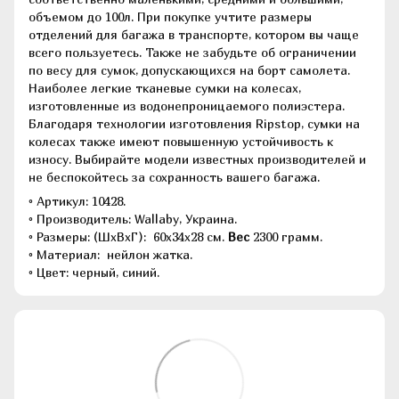
объемом до 100л. При покупке учтите размеры
отделений для багажа в транспорте, котором вы чаще
всего пользуетесь. Также не забудьте об ограничении
по весу для сумок, допускающихся на борт самолета.
Наиболее легкие тканевые сумки на колесах,
изготовленные из водонепроницаемого полиэстера.
Благодаря технологии изготовления Ripstop, сумки на
колесах также имеют повышенную устойчивость к
износу. Выбирайте модели известных производителей и
не беспокойтесь за сохранность вашего багажа.
◦ Артикул: 10428.
◦ Производитель: Wallaby, Украина.
◦ Размеры: (ШхВхГ): 60x34x28 см.
Вес
2300 грамм.
◦ Материал: нейлон жатка.
◦ Цвет: черный, синий.