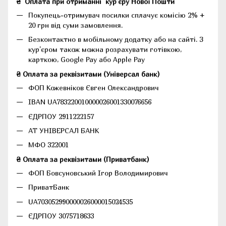
₴
Оплата при отриманні
кур'єру Нової Пошти
Покупець-отримувач посилки сплачує комісію 2% +
20 грн від суми замовлення.
Безконтактно в мобільному додатку або на сайті.
З
кур'єром також можна розрахувати готівкою,
карткою, Google Pay або Apple Pay
₴ Оплата за реквізитами (Універсал банк)
ФОП Кожевніков Євген Олександрович
IBAN UA783220010000026001330076656
ЄДРПОУ 2911222157
АТ УНІВЕРСАЛ БАНК
МФО 322001
₴ Оплата за реквізитами (Приватбанк)
ФОП Бовсуновський Ігор Володимирович
ПриватБанк
UA703052990000026000015024535
ЄДРПОУ 3075718633