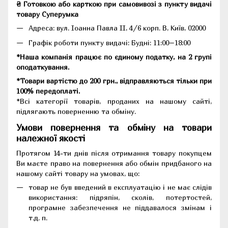
₴ Готовкою або карткою при самовивозі з пункту видачі
товару Суперумка
Адреса:
вул. Іоанна Павла II, 4/6 корп. В, Київ, 02000
Графік роботи пункту видачі: Будні: 11:00–18:00
*Наша компанія працює по єдиному податку, на 2 групі
оподаткування.
*Товари вартістю до 200 грн., відправляються тільки при
100% передоплаті.
*Всі категорії товарів, проданих на нашому сайті,
підлягають поверненню та обміну.
Умови повернення та обміну на товари
належної якості
Протягом 14-ти днів після отримання товару покупцем
Ви маєте право на повернення або обмін придбаного на
нашому сайті товару на умовах, що:
товар не був введений в експлуатацію і не має слідів
використання: підряпін, сколів, потертостей,
програмне забезпечення не піддавалося змінам і
т.д. п.